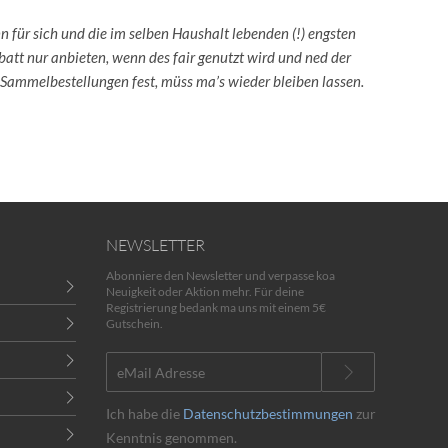
ann für sich und die im selben Haushalt lebenden (!) engsten
batt nur anbieten, wenn des fair genutzt wird und ned der
 Sammelbestellungen fest, müss ma’s wieder bleiben lassen.
NEWSLETTER
Abonniere den Newsletter und verpasse koa
Neuigkeit oder Aktion mehr. Für deine
Registrierung bedank ma uns mit einem 5€
Gutschein.
Ich habe die
Datenschutzbestimmungen
zur
Kenntnis genommen.