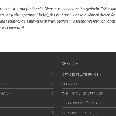
in erster Linie nur für den/die Dienstausübende/n selbst gedacht. Er/sie k
stellen (Lebenspartner, Kinder), des geht auch klar. Mia können diesen Ra
nd Freundeskreis mitversorgt wird. Stellen mia solche missbräuchlichen
 was davon. ;-)
SERVICE
OFT GESTELLTE FRAGEN
RTUNG
KONTAKT
AHOAM
ZAHLUNG UND VERSAND
UMTAUSCH / RÜCKGABE
WIDERRUF ERKLÄREN