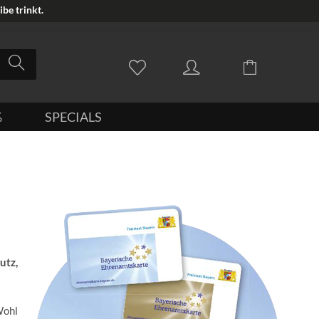
be trinkt.
%
SPECIALS
utz,
Wohl