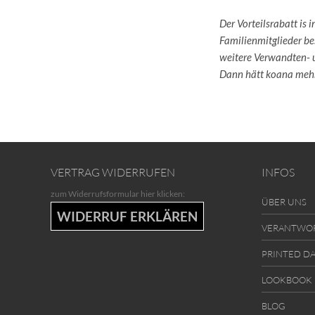
Der Vorteilsrabatt is 
Familienmitglieder be
weitere Verwandten- u
Dann hätt koana mehr
VERTRAG WIDERRUFEN
INFOS
zum Widerrufsformular hier klicken:
ÜBER UNS
WIDERRUF ERKLÄREN
VERANTWO
PRINTED D
LOOKBOOK
BLOG