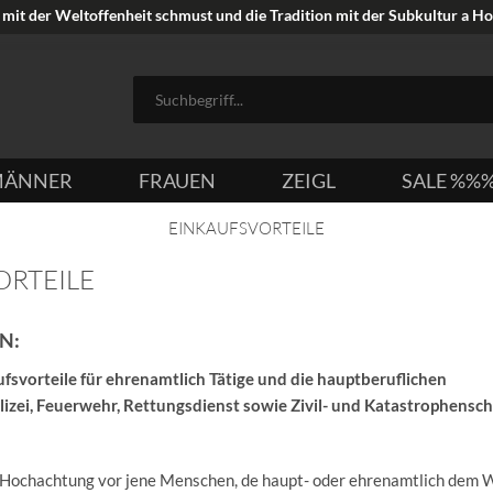
mit der Weltoffenheit schmust und die Tradition mit der Subkultur a Hoi
ÄNNER
FRAUEN
ZEIGL
SALE %%
EINKAUFSVORTEILE
ORTEILE
N:
ufsvorteile für ehrenamtlich Tätige und die hauptberuflichen
olizei, Feuerwehr, Rettungsdienst sowie Zivil- und Katastrophensch
 Hochachtung vor jene Menschen, de haupt- oder ehrenamtlich dem 