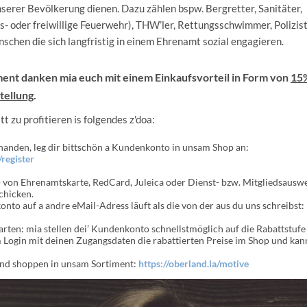
nserer Bevölkerung dienen. Dazu zählen bspw. Bergretter, Sanitäter,
s- oder freiwillige Feuerwehr), THW’ler, Rettungsschwimmer, Polizis
nschen die sich langfristig in einem Ehrenamt sozial engagieren.
ent danken mia euch mit einem Einkaufsvorteil in Form von
15
tellung
.
 zu profitieren is folgendes z'doa:
handen, leg dir bittschön a Kundenkonto in unsam Shop an:
/register
) von Ehrenamtskarte, RedCard, Juleica oder Dienst- bzw. Mitgliedsausw
schicken.
onto auf a andre eMail-Adress läuft als die von der aus du uns schreibst: 
en: mia stellen dei’ Kundenkonto schnellstmöglich auf die Rabattstufe e
 Login mit deinen Zugangsdaten die rabattierten Preise im Shop und kanns
und shoppen in unsam Sortiment:
https://oberland.la/motive