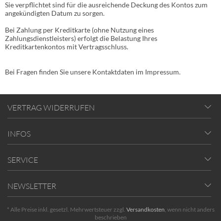
Sie verpflichtet sind für die ausreichende Deckung des Kontos zum
angekündigten Datum zu sorgen.
Bei Zahlung per Kreditkarte
(ohne Nutzung eines
Zahlungsdienstleisters)
erfolgt die Belastung Ihres
Kreditkartenkontos mit Vertragsschluss.
Bei Fragen finden Sie unsere Kontaktdaten im Impressum.
VERTRAG WIDERRUFEN
INFOS
SERVICE
NEWSLETTER
* Alle Preise inkl. gesetzl. Mehrwertsteuer zzgl.
Versandkosten
, wenn nicht anders
beschrieben