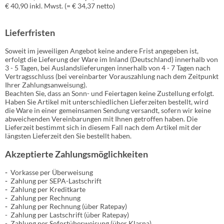
€ 40,90 inkl. Mwst. (= € 34,37 netto)
Lieferfristen
Soweit im jeweiligen Angebot keine andere Frist angegeben ist,
erfolgt die Lieferung der Ware im Inland (Deutschland) innerhalb von
3 - 5 Tagen, bei Auslandslieferungen innerhalb von 4 - 7 Tagen nach
Vertragsschluss (bei vereinbarter Vorauszahlung nach dem Zeitpunkt
Ihrer Zahlungsanweisung).
Beachten Sie, dass an Sonn- und Feiertagen keine Zustellung erfolgt.
Haben Sie Artikel mit unterschiedlichen Lieferzeiten bestellt, wird
die Ware in einer gemeinsamen Sendung versandt, sofern wir keine
abweichenden Vereinbarungen mit Ihnen getroffen haben.
Die
Lieferzeit bestimmt sich in diesem Fall nach dem Artikel mit der
längsten Lieferzeit den Sie bestellt haben.
Akzeptierte Zahlungsmöglichkeiten
-
Vorkasse per Überweisung
-
Zahlung per SEPA-Lastschrift
-
Zahlung per Kreditkarte
-
Zahlung per Rechnung
-
Zahlung per Rechnung (über Ratepay
)
- Zahlung per Lastschrift (über Ratepay
)
- Zahlung per Sofortüberweisung (über Klarna)