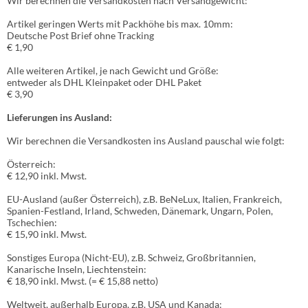
Wir berechnen die Versandkosten nach Versandgewicht:
Artikel geringen Werts mit Packhöhe bis max. 10mm:
Deutsche Post Brief ohne Tracking
€ 1,90
Alle weiteren Artikel, je nach Gewicht und Größe:
entweder als DHL Kleinpaket oder DHL Paket
€ 3,90
Lieferungen ins Ausland
:
Wir berechnen die Versandkosten ins Ausland pauschal wie folgt:
Österreich:
€ 12,90 inkl. Mwst.
EU-Ausland (außer Österreich), z.B. BeNeLux, Italien, Frankreich,
Spanien-Festland, Irland, Schweden, Dänemark, Ungarn, Polen,
Tschechien:
€ 15,90 inkl. Mwst.
Sonstiges Europa (Nicht-EU), z.B. Schweiz, Großbritannien,
Kanarische Inseln, Liechtenstein:
€ 18,90 inkl. Mwst. (= € 15,88 netto)
Weltweit, außerhalb Europa, z.B. USA und Kanada: