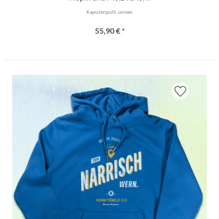
Kapuzenpulli, unisex
55,90 € *