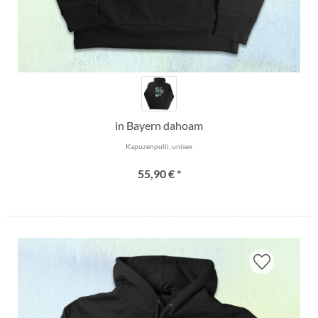
in Bayern dahoam
Kapuzenpulli, unisex
55,90 € *