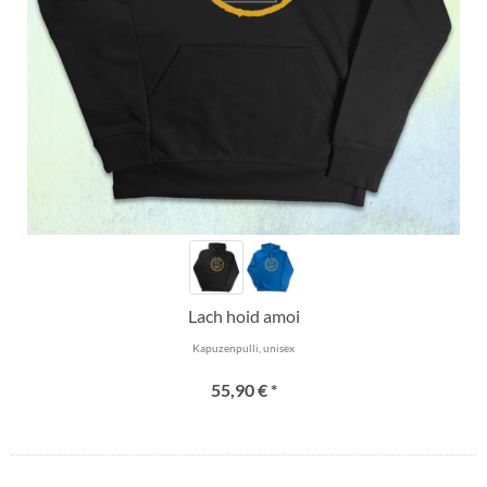
Lach hoid amoi
Kapuzenpulli, unisex
55,90 € *