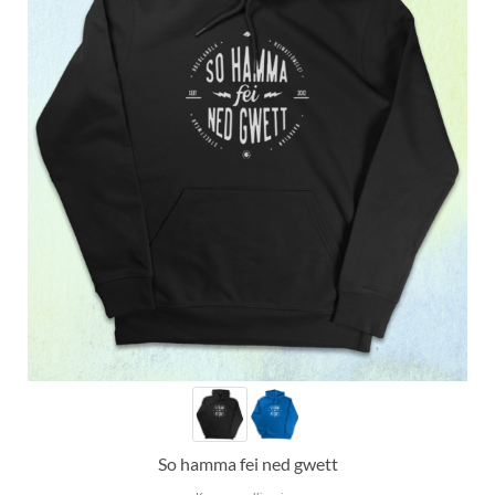
So hamma fei ned gwett