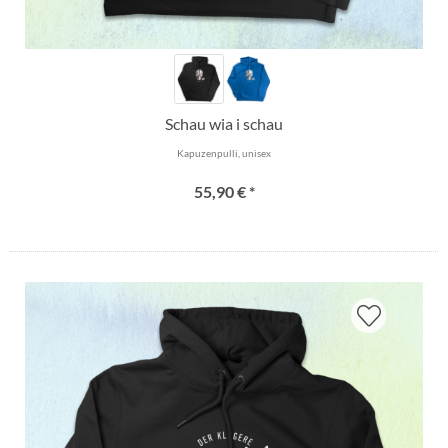
Schau wia i schau
Kapuzenpulli, unisex
55,90 € *