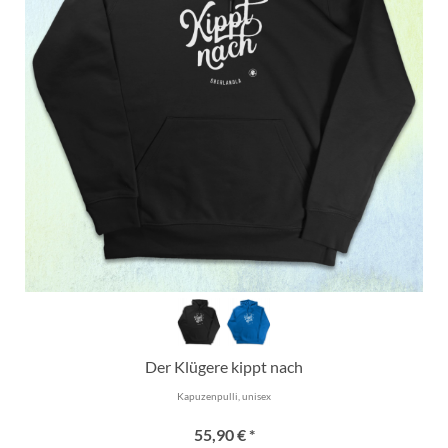
Der Klügere kippt nach
Kapuzenpulli, unisex
55,90 € *