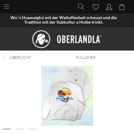
Wo ’s Hoamatgfui mit der Weltoffenheit schmust und die
Tradition mit der Subkultur a Hoibe trinkt.
ÜBERSICHT
PULLOVER