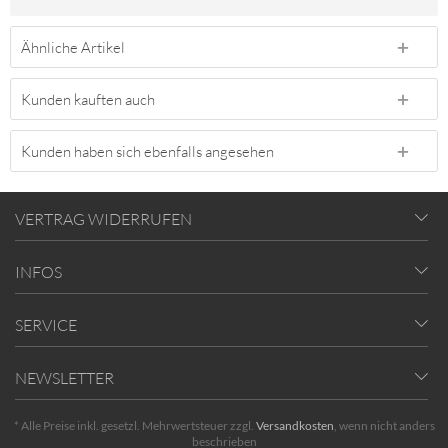
Ähnliche Artikel
Kunden kauften auch
Kunden haben sich ebenfalls angesehen
VERTRAG WIDERRUFEN
INFOS
SERVICE
NEWSLETTER
* Alle Preise inkl. gesetzl. Mehrwertsteuer zzgl.
Versandkosten
, wenn nicht anders
beschrieben