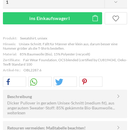
ins Einkaufswagerl
Produkt:
Sweatshirt, unisex
Hinweis:
Unisex-Schnitt. Fällt für Männer eher klein aus, darum besser eine
Nummer größer als die T-Shirts bestellen.
Material:
85% Baumwolle (Bio), 15% Polyester (recycelt)
Zertifikate:
Fair Wear Foundation, OCS blended (certified by CU819434), Oeko-
Tex® Standard 100
Artikel-Nr.:
OBL2287.6
Beschreibung
Dicker Pullover in geradem Unisex-Schnitt (medium fit), aus
angerautem Sweater-Stoff: 85% gekämmte Bio-Baumwolle...
weiterlesen
Retouren vermeiden: Maßtabelle beachten!