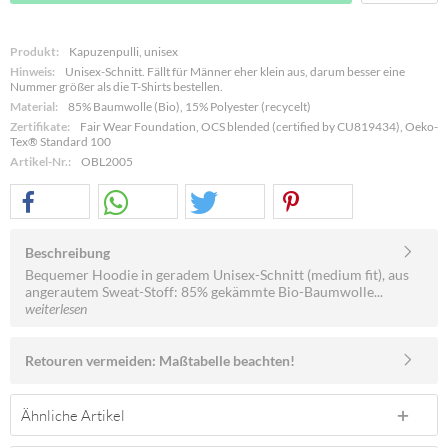
Produkt:
Kapuzenpulli, unisex
Hinweis:
Unisex-Schnitt. Fällt für Männer eher klein aus, darum besser eine
Nummer größer als die T-Shirts bestellen.
Material:
85% Baumwolle (Bio), 15% Polyester (recycelt)
Zertifikate:
Fair Wear Foundation, OCS blended (certified by CU819434), Oeko-
Tex® Standard 100
Artikel-Nr.:
OBL2005
Beschreibung
Bequemer Hoodie in geradem Unisex-Schnitt (medium fit), aus
angerautem Sweat-Stoff: 85% gekämmte Bio-Baumwolle...
weiterlesen
Retouren vermeiden: Maßtabelle beachten!
Ähnliche Artikel