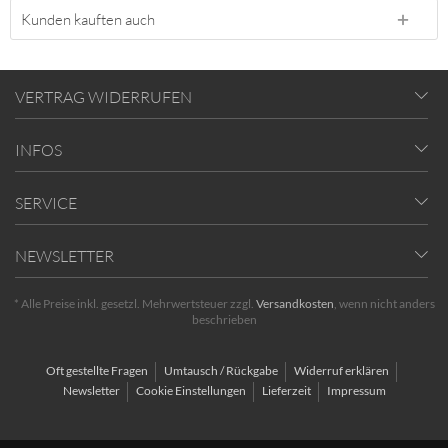
Kunden kauften auch
VERTRAG WIDERRUFEN
INFOS
SERVICE
NEWSLETTER
* Alle Preise inkl. gesetzl. Mehrwertsteuer zzgl.
Versandkosten
, wenn nicht anders
beschrieben
Oft gestellte Fragen
Umtausch / Rückgabe
Widerruf erklären
Newsletter
Cookie Einstellungen
Lieferzeit
Impressum