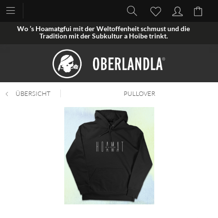
Wo ’s Hoamatgfui mit der Weltoffenheit schmust und die
Tradition mit der Subkultur a Hoibe trinkt.
ÜBERSICHT
PULLOVER