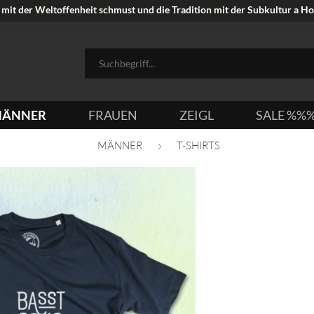
mit der Weltoffenheit schmust und die Tradition mit der Subkultur a Hoi
ÄNNER
FRAUEN
ZEIGL
SALE %%
MÄNNER
T-SHIRTS