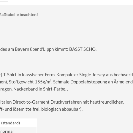
aßtabelle beachten!
b des am Bayern über d'Lippn kimmt: BASST SCHO.
T-Shirt in klassischer Form. Kompakter Single Jersey aus hochwerti
en), Stoffgewicht 155g/m². Schmale Doppelabsteppung an Ärmelend
gen, Nackenband in Shirt-Farbe. .
igitalen Direct-to-Garment Druckverfahren mit hautfreundlichen,
 und lösemittelfrei, biologisch abbaubar).
t (standard)
 normal