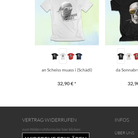
an Scheiss muass i (Schädl)
da Sonnabr
32,90 € *
32,90
VERTRAG WIDERRUFEN
INFOS
zum Widerrufsformular hier klicken:
ÜBER UNS