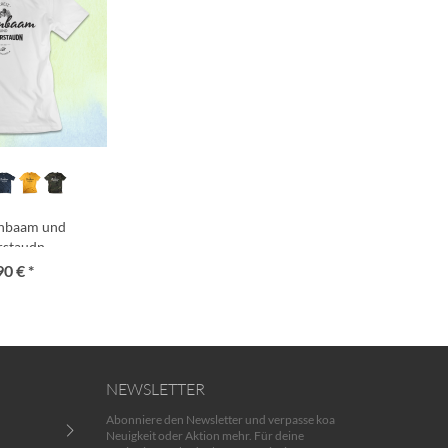
rnbaam und
rstaudn
90 € *
NEWSLETTER
Abonniere den Newsletter und verpasse koa
Neuigkeit oder Aktion mehr. Für deine