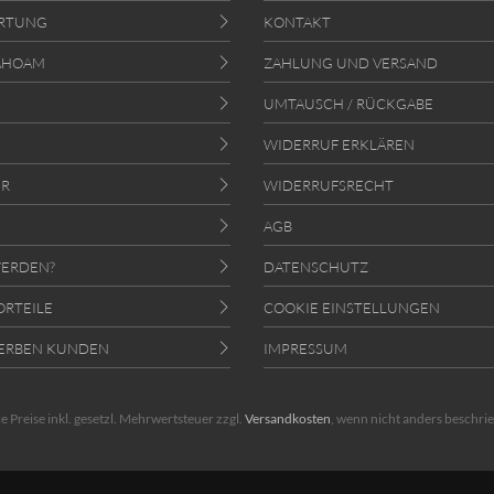
RTUNG
KONTAKT
AHOAM
ZAHLUNG UND VERSAND
UMTAUSCH / RÜCKGABE
WIDERRUF ERKLÄREN
ER
WIDERRUFSRECHT
AGB
ERDEN?
DATENSCHUTZ
ORTEILE
COOKIE EINSTELLUNGEN
ERBEN KUNDEN
IMPRESSUM
le Preise inkl. gesetzl. Mehrwertsteuer zzgl.
Versandkosten
, wenn nicht anders beschri