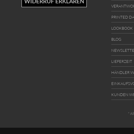
WIDERRUF ERKLÄREN
VERANTWO
PRINTED D
LOOKBOOK
BLOG
NEWSLETT
LIEFERZEIT
HÄNDLER W
EINKAUFSV
KUNDEN W
* Al