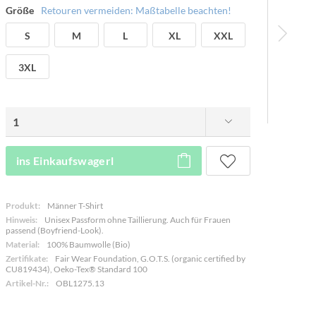
Größe
Retouren vermeiden: Maßtabelle beachten!
S
M
L
XL
XXL
3XL
ins Einkaufswagerl
Produkt:
Männer T-Shirt
Hinweis:
Unisex Passform ohne Taillierung. Auch für Frauen
passend (Boyfriend-Look).
Material:
100% Baumwolle (Bio)
Zertifikate:
Fair Wear Foundation, G.O.T.S. (organic certified by
CU819434), Oeko-Tex® Standard 100
Artikel-Nr.:
OBL1275.13