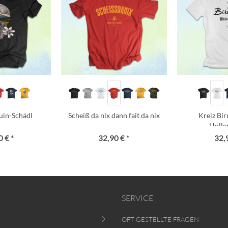
uin-Schädl
Scheiß da nix dann fait da nix
Kreiz Bi
Holle
 € *
32,90 € *
32,
SERVICE
OFT GESTELLTE FRAGEN