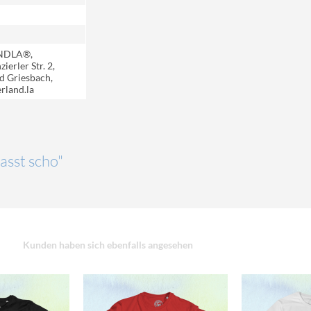
NDLA®,
ierler Str. 2,
d Griesbach,
rland.la
asst scho"
Kunden haben sich ebenfalls angesehen