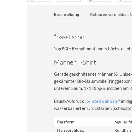
Beschreibung
Retouren vermeiden: M
"basst scho"
's größte Kompliment und 's höchste Lo
Männer T-Shirt
Gerade geschnittenes Männer (& Unisex) 
gekämmter Bio-Baumwolle (ringgesponn
unterem Saum, 1x1 Ripp-Bündchen am Kra
Brust-Aufdruck „
printed dahoam
“ im d
wasserbasierten Druckfarben (schadstoff-
Passform:
regular fi
Halsabschluss:
Rundhals