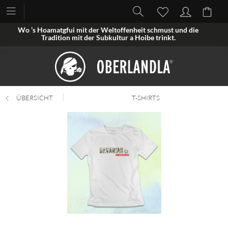
Wo ’s Hoamatgfui mit der Weltoffenheit schmust und die
Tradition mit der Subkultur a Hoibe trinkt.
ÜBERSICHT
T-SHIRTS