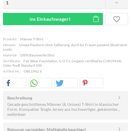
ins Einkaufswagerl
Produkt:
Männer T-Shirt
Hinweis:
Unisex Passform ohne Taillierung. Auch für Frauen passend (Boyfriend-
Look).
Material:
100% Baumwolle (Bio)
Zertifikate:
Fair Wear Foundation, G.O.T.S. (organic certified by CU819434),
Oeko-Tex® Standard 100
Artikel-Nr.:
OBL1962.6
Beschreibung
Gerade geschnittenes Männer (& Unisex) T-Shirt in klassischer
Form. Kompakter Single Jersey aus hochwertiger, gekämmter...
weiterlesen
Retouren vermeiden: Maßtabelle beachten!