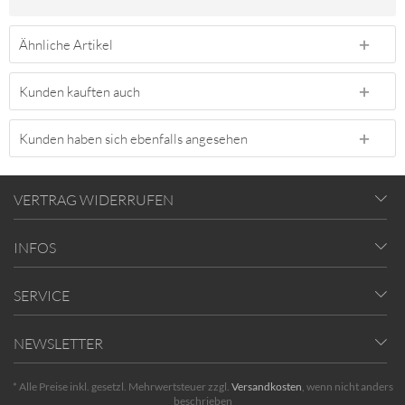
Ähnliche Artikel
Kunden kauften auch
Kunden haben sich ebenfalls angesehen
VERTRAG WIDERRUFEN
INFOS
SERVICE
NEWSLETTER
* Alle Preise inkl. gesetzl. Mehrwertsteuer zzgl.
Versandkosten
, wenn nicht anders
beschrieben