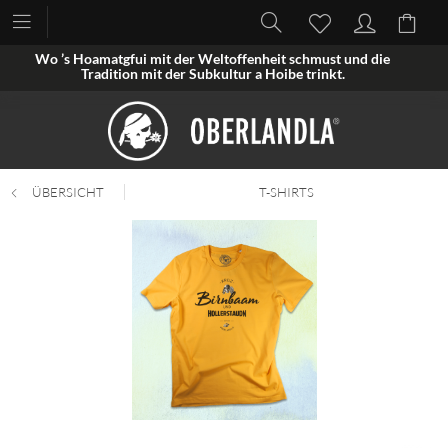
Wo ’s Hoamatgfui mit der Weltoffenheit schmust und die
Tradition mit der Subkultur a Hoibe trinkt.
ÜBERSICHT
T-SHIRTS