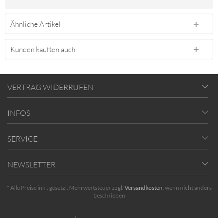
Ähnliche Artikel
Kunden kauften auch
VERTRAG WIDERRUFEN
INFOS
SERVICE
NEWSLETTER
* Alle Preise inkl. gesetzl. Mehrwertsteuer zzgl.
Versandkosten
, wenn nicht anders
beschrieben