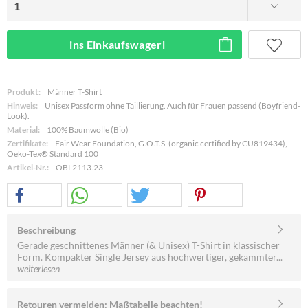
ins Einkaufswagerl
Produkt:
Männer T-Shirt
Hinweis:
Unisex Passform ohne Taillierung. Auch für Frauen passend (Boyfriend-
Look).
Material:
100% Baumwolle (Bio)
Zertifikate:
Fair Wear Foundation, G.O.T.S. (organic certified by CU819434),
Oeko-Tex® Standard 100
Artikel-Nr.:
OBL2113.23
Beschreibung
Gerade geschnittenes Männer (& Unisex) T-Shirt in klassischer
Form. Kompakter Single Jersey aus hochwertiger, gekämmter...
weiterlesen
Retouren vermeiden: Maßtabelle beachten!