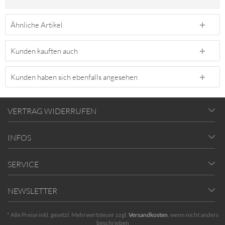
Ähnliche Artikel
Kunden kauften auch
Kunden haben sich ebenfalls angesehen
VERTRAG WIDERRUFEN
INFOS
SERVICE
NEWSLETTER
* Alle Preise inkl. gesetzl. Mehrwertsteuer zzgl.
Versandkosten
, wenn nicht anders
beschrieben