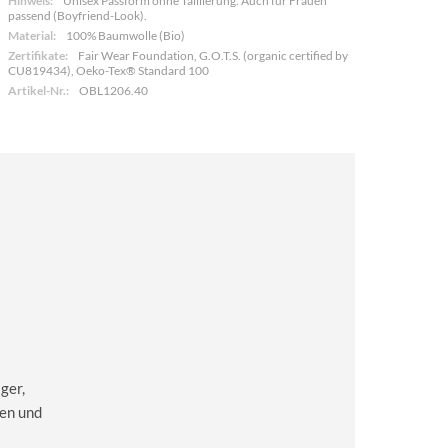
Hinweis:
Unisex Passform ohne Taillierung. Auch für Frauen
passend (Boyfriend-Look).
Material:
100% Baumwolle (Bio)
Zertifikate:
Fair Wear Foundation, G.O.T.S. (organic certified by
CU819434), Oeko-Tex® Standard 100
Artikel-Nr.:
OBL1206.40
ger,
en und