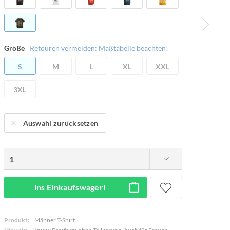
Größe
Retouren vermeiden: Maßtabelle beachten!
S
M
L
XL
XXL
3XL
Auswahl zurücksetzen
ins Einkaufswagerl
Produkt:
Männer T-Shirt