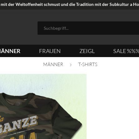
mit der Weltoffenheit schmust und die Tradition mit der Subkultur a Hoi
ÄNNER
FRAUEN
ZEIGL
SALE %%
MÄNNER
T-SHIRTS