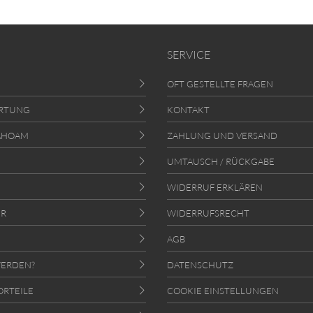
SERVICE
OFT GESTELLTE FRAGEN
RTUNG
KONTAKT
AHOAM
ZAHLUNG UND VERSAND
UMTAUSCH / RÜCKGABE
WIDERRUF ERKLÄREN
ER
WIDERRUFSRECHT
AGB
ERDEN?
DATENSCHUTZ
ORTEILE
COOKIE EINSTELLUNGEN