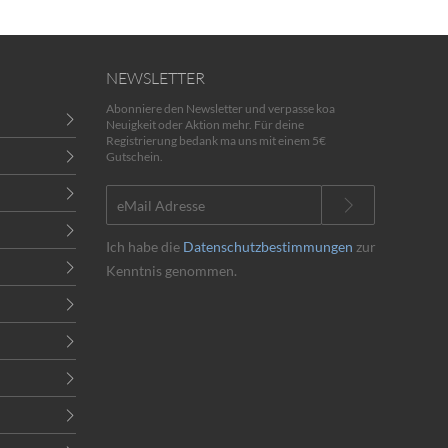
NEWSLETTER
Abonniere den Newsletter und verpasse koa
Neuigkeit oder Aktion mehr. Für deine
Registrierung bedank ma uns mit einem 5€
Gutschein.
Ich habe die
Datenschutzbestimmungen
zur
Kenntnis genommen.