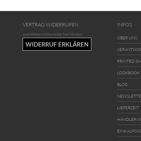
VERTRAG WIDERRUFEN
INFOS
zum Widerrufsformular hier klicken:
ÜBER UNS
WIDERRUF ERKLÄREN
VERANTWO
PRINTED D
LOOKBOOK
BLOG
NEWSLETT
LIEFERZEIT
HÄNDLER W
EINKAUFSV