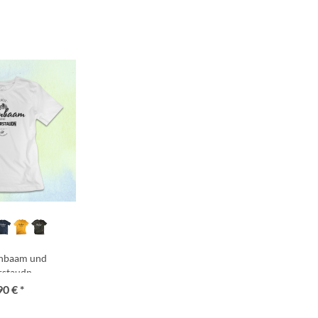
rnbaam und
rstaudn
90 € *