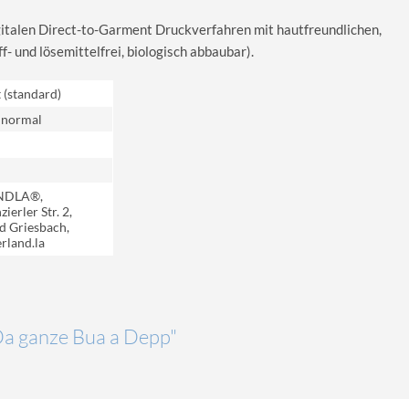
igitalen Direct-to-Garment Druckverfahren mit hautfreundlichen,
 und lösemittelfrei, biologisch abbaubar).
t (standard)
 normal
NDLA®,
ierler Str. 2,
d Griesbach,
rland.la
"Da ganze Bua a Depp"