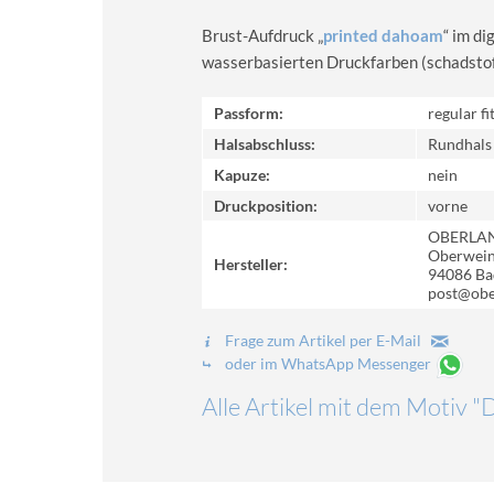
Brust-Aufdruck „
printed dahoam
“ im d
wasserbasierten Druckfarben (schadstoff-
Passform:
regular fi
Halsabschluss:
Rundhals
Kapuze:
nein
Druckposition:
vorne
OBERLA
Oberweinz
Hersteller:
94086 Ba
post@obe
Frage zum Artikel per E-Mail
oder im WhatsApp Messenger
Alle Artikel mit dem Motiv 