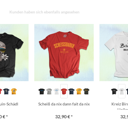
Kunden haben sich ebenfalls angesehen
uin-Schädl
Scheiß da nix dann fait da nix
Kreiz Bi
Holle
 € *
32,90 € *
32,