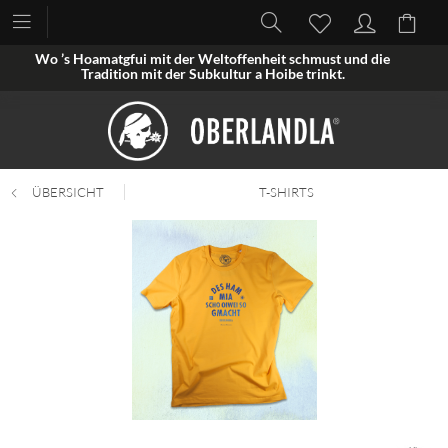
Wo ’s Hoamatgfui mit der Weltoffenheit schmust und die
Tradition mit der Subkultur a Hoibe trinkt.
ÜBERSICHT
T-SHIRTS