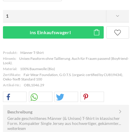
ins Einkaufswagerl
Produkt:
Männer T-Shirt
Hinweis:
Unisex Passform ohne Taillierung. Auch für Frauen passend (Boyfriend-
Look).
Material:
100% Baumwolle (Bio)
Zertifikate:
Fair Wear Foundation, G.O.T.S. (organic certified by CU819434),
Oeko-Tex® Standard 100
Artikel-Nr.:
OBL1046.29
Beschreibung
Gerade geschnittenes Männer (& Unisex) T-Shirt in klassischer
Form. Kompakter Single Jersey aus hochwertiger, gekämmter...
weiterlesen