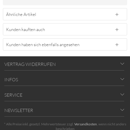
Ähnliche Artikel
Kunden kauften auch
Kunden haben sich ebenfalls angesehen
VERTRAG WIDERRUFEN
INFOS
SERVICE
NEWSLETTER
* Alle Preise inkl. gesetzl. Mehrwertsteuer zzgl.
Versandkosten
, wenn nicht anders
beschrieben