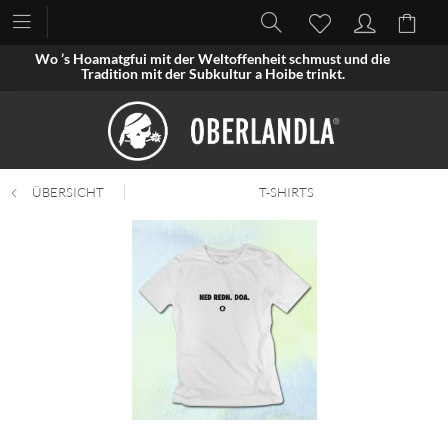
Wo ’s Hoamatgfui mit der Weltoffenheit schmust und die
Tradition mit der Subkultur a Hoibe trinkt.
ÜBERSICHT
T-SHIRTS