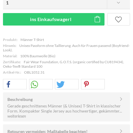
ins Einkaufswagerl
Produkt:
Männer T-Shirt
Hinweis:
Unisex Passform ohne Taillierung. Auch für Frauen passend (Boyfriend-
Look).
Material:
100% Baumwolle (Bio)
Zertifikate:
Fair Wear Foundation, G.O.T.S. (organic certified by CU819434),
Oeko-Tex® Standard 100
Artikel-Nr.:
OBL1052.31
Beschreibung
Gerade geschnittenes Männer (& Unisex) T-Shirt in klassischer
Form. Kompakter Single Jersey aus hochwertiger, gekämmter...
weiterlesen
Retouren vermeiden: Maßtabelle beachten!