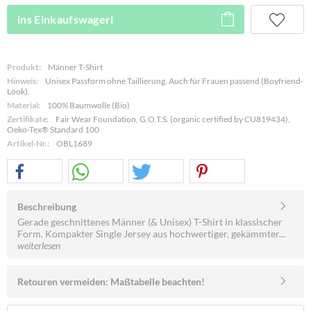
ins Einkaufswagerl
Produkt:
Männer T-Shirt
Hinweis:
Unisex Passform ohne Taillierung. Auch für Frauen passend (Boyfriend-
Look).
Material:
100% Baumwolle (Bio)
Zertifikate:
Fair Wear Foundation, G.O.T.S. (organic certified by CU819434),
Oeko-Tex® Standard 100
Artikel-Nr.:
OBL1689
Beschreibung
Gerade geschnittenes Männer (& Unisex) T-Shirt in klassischer
Form. Kompakter Single Jersey aus hochwertiger, gekämmter...
weiterlesen
Retouren vermeiden: Maßtabelle beachten!