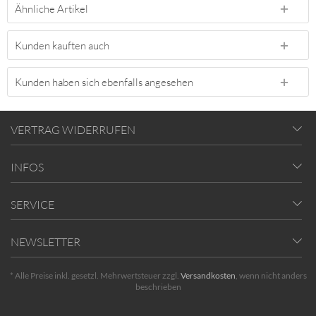
Ähnliche Artikel
Kunden kauften auch
Kunden haben sich ebenfalls angesehen
VERTRAG WIDERRUFEN
INFOS
SERVICE
NEWSLETTER
* Alle Preise inkl. gesetzl. Mehrwertsteuer zzgl.
Versandkosten
, wenn nicht anders
beschrieben