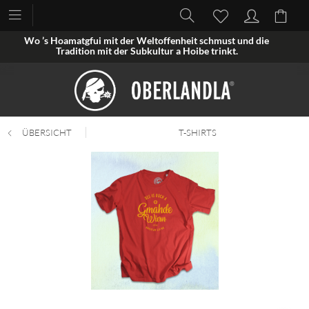
Wo ’s Hoamatgfui mit der Weltoffenheit schmust und die
Tradition mit der Subkultur a Hoibe trinkt.
ÜBERSICHT
T-SHIRTS