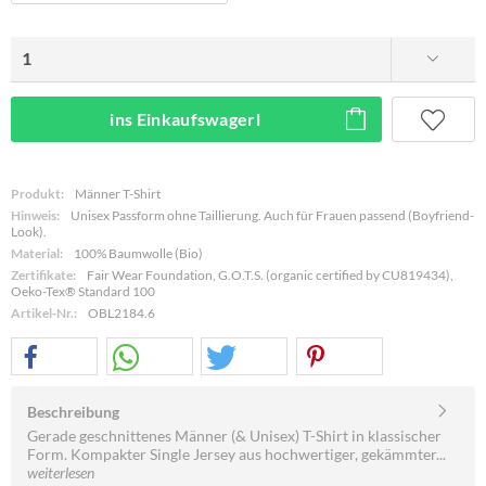
ins Einkaufswagerl
Produkt:
Männer T-Shirt
Hinweis:
Unisex Passform ohne Taillierung. Auch für Frauen passend (Boyfriend-
Look).
Material:
100% Baumwolle (Bio)
Zertifikate:
Fair Wear Foundation, G.O.T.S. (organic certified by CU819434),
Oeko-Tex® Standard 100
Artikel-Nr.:
OBL2184.6
Beschreibung
Gerade geschnittenes Männer (& Unisex) T-Shirt in klassischer
Form. Kompakter Single Jersey aus hochwertiger, gekämmter...
weiterlesen