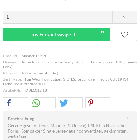
ins Einkaufswagerl
Produkt:
Männer T-Shirt
Hinweis:
Unisex Passform ohne Taillierung. Auch für Frauen passend (Boyfriend-
Look).
Material:
100% Baumwolle (Bio)
Zertifikate:
Fair Wear Foundation, G.O.T.S. (organic certified by CU819434),
Oeko-Tex® Standard 100
Artikel-Nr.:
OBL1012.18
Beschreibung
Gerade geschnittenes Männer (& Unisex) T-Shirt in klassischer
Form. Kompakter Single Jersey aus hochwertiger, gekämmter...
weiterlesen