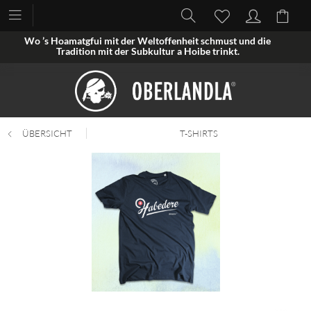
Wo ’s Hoamatgfui mit der Weltoffenheit schmust und die
Tradition mit der Subkultur a Hoibe trinkt.
ÜBERSICHT
T-SHIRTS