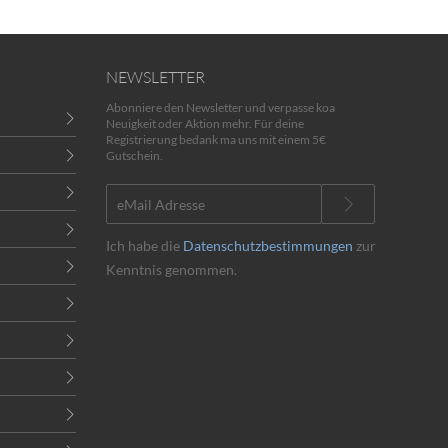
NEWSLETTER
Abonniere den Newsletter und verpasse koa
Neuigkeit oder Aktion mehr. Für deine
Registrierung bedank ma uns mit einem 5€
Gutschein.
Ich habe die
Datenschutzbestimmungen
zur
Kenntnis genommen.