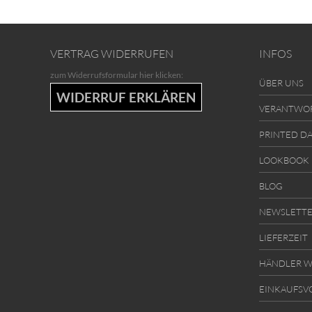
VERTRAG WIDERRUFEN
INFOS
zum Widerrufsformular hier klicken:
ÜBER UNS
WIDERRUF ERKLÄREN
VERANTWO
PRINTED D
LOOKBOOK
BLOG
NEWSLETT
LIEFERZEIT
HÄNDLER W
EINKAUFSV