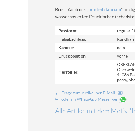
Brust-Aufdruck „
printed dahoam
“ im d
wasserbasierten Druckfarben (schadstoff-
Passform:
regular fi
Halsabschluss:
Rundhals
Kapuze:
nein
Druckposition:
vorne
OBERLA
Oberweinz
Hersteller:
94086 Ba
post@obe
Frage zum Artikel per E-Mail
oder im WhatsApp Messenger
Alle Artikel mit dem Motiv "Ir