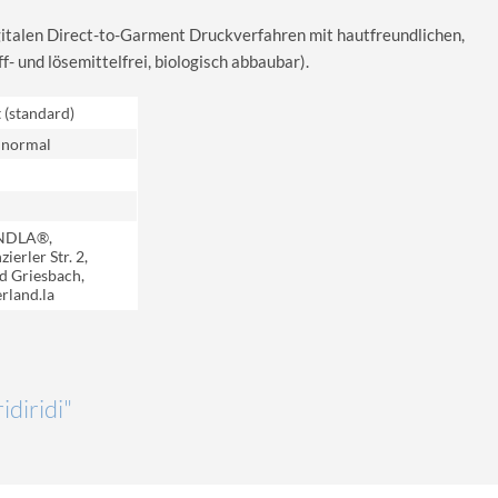
igitalen Direct-to-Garment Druckverfahren mit hautfreundlichen,
 und lösemittelfrei, biologisch abbaubar).
t (standard)
 normal
NDLA®,
ierler Str. 2,
d Griesbach,
rland.la
idiridi"