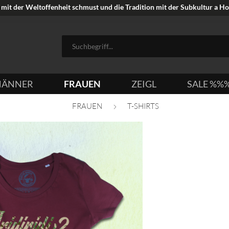
mit der Weltoffenheit schmust und die Tradition mit der Subkultur a Hoi
ÄNNER
FRAUEN
ZEIGL
SALE %%
FRAUEN
T-SHIRTS