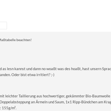
aßtabelle beachten!
 as lesn kannst und dann no woaßt was des hoaßt, hast unsern Sprac
nden. Oder bist etwa irritiert? ;-)
 mit leichter Taillierung aus hochwertiger, gekämmter Bio-Baumwolle
le Doppelabsteppung an Ärmeln und Saum, 1x1 Ripp-Bündchen am Kra
: 155g/m².