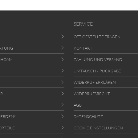
SERVICE
OFT GESTELLTE FRAGEN
RTUNG
KONTAKT
AHOAM
ZAHLUNG UND VERSAND
UMTAUSCH / RÜCKGABE
WIDERRUF ERKLÄREN
ER
WIDERRUFSRECHT
AGB
ERDEN?
DATENSCHUTZ
ORTEILE
COOKIE EINSTELLUNGEN