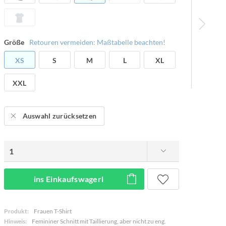
Größe
Retouren vermeiden: Maßtabelle beachten!
XS
S
M
L
XL
XXL
Auswahl zurücksetzen
ins Einkaufswagerl
Produkt:
Frauen T-Shirt
Hinweis:
Femininer Schnitt mit Taillierung, aber nicht zu eng.