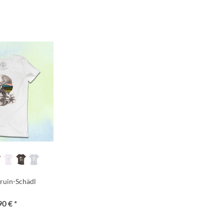
ruin-Schädl
90 € *