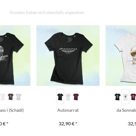
Kunden haben sich ebenfalls angesehen
ss i (Schädl)
Autonarrat
da Sonnab
 € *
32,90 € *
32,