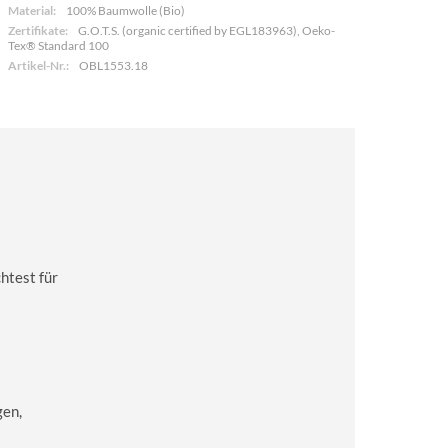
Material:
100% Baumwolle (Bio)
Zertifikate:
G.O.T.S. (organic certified by EGL183963), Oeko-
Tex® Standard 100
Artikel-Nr.:
OBL1553.18
htest für
gen,