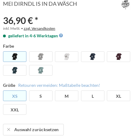
MEI DIRNDL IS IN DA WÄSCH
36,90 € *
inkl. MwSt. •
zzgl. Versandkosten
geliefert in 4-6 Werktagen
Farbe
Größe
Retouren vermeiden: Maßtabelle beachten!
XS
S
M
L
XL
XXL
Auswahl zurücksetzen