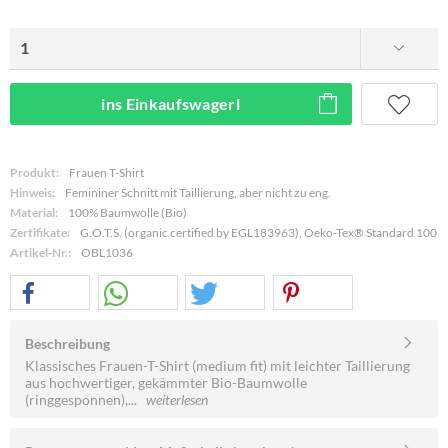
ins Einkaufswagerl
Produkt:
Frauen T-Shirt
Hinweis:
Femininer Schnitt mit Taillierung, aber nicht zu eng.
Material:
100% Baumwolle (Bio)
Zertifikate:
G.O.T.S. (organic certified by EGL183963), Oeko-Tex® Standard 100
Artikel-Nr.:
OBL1036
Beschreibung
Klassisches Frauen-T-Shirt (medium fit) mit leichter Taillierung
aus hochwertiger, gekämmter Bio-Baumwolle
(ringgesponnen),...
weiterlesen