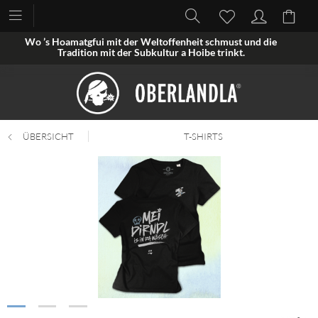
Wo ’s Hoamatgfui mit der Weltoffenheit schmust und die
Tradition mit der Subkultur a Hoibe trinkt.
ÜBERSICHT
T-SHIRTS