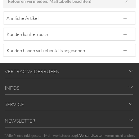
Retouren vermeiden: Maßtabelle beachten!
Ähnliche Artikel
Kunden kauften auch
Kunden haben sich ebenfalls angesehen
VERTRAG WIDERRUFEN
INFOS
SERVICE
NEWSLETTER
* Alle Preise inkl. gesetzl. Mehrwertsteuer zzgl.
Versandkosten
, wenn nicht anders