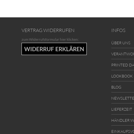
VERTRAG WIDERRUFEN
INFOS
zum Widerrufsformular hier klicken:
ÜBER UNS
WIDERRUF ERKLÄREN
VERANTWO
PRINTED D
LOOKBOOK
BLOG
NEWSLETT
LIEFERZEIT
HÄNDLER W
EINKAUFSV