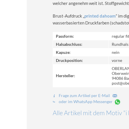
welcher angenehm weit ist. Stoffgewicht
Brust-Aufdruck „
printed dahoam
“ im d
wasserbasierten Druckfarben (schadstoff-
Passform:
regular fi
Halsabschluss:
Rundhals
Kapuze:
nein
Druckposition:
vorne
OBERLA
Oberweinz
Hersteller:
94086 Ba
post@obe
Frage zum Artikel per E-Mail
oder im WhatsApp Messenger
Alle Artikel mit dem Motiv "i