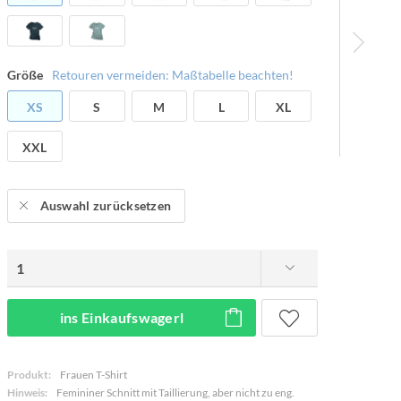
Größe
Retouren vermeiden: Maßtabelle beachten!
XS
S
M
L
XL
XXL
Auswahl zurücksetzen
ins Einkaufswagerl
Produkt:
Frauen T-Shirt
Hinweis:
Femininer Schnitt mit Taillierung, aber nicht zu eng.