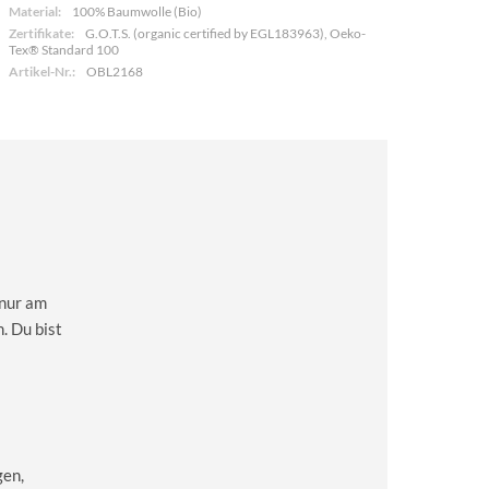
Material:
100% Baumwolle (Bio)
Zertifikate:
G.O.T.S. (organic certified by EGL183963), Oeko-
Tex® Standard 100
Artikel-Nr.:
OBL2168
 nur am
. Du bist
gen,