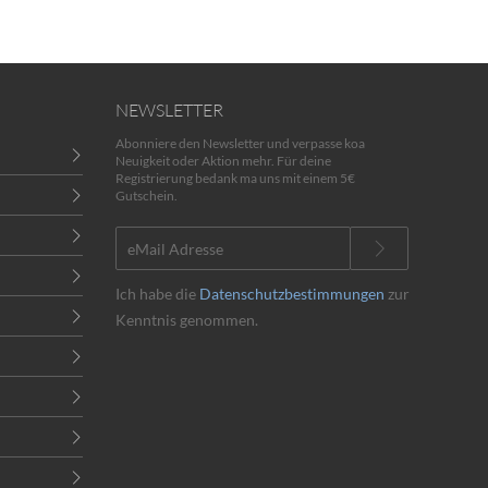
NEWSLETTER
Abonniere den Newsletter und verpasse koa
Neuigkeit oder Aktion mehr. Für deine
Registrierung bedank ma uns mit einem 5€
Gutschein.
Ich habe die
Datenschutzbestimmungen
zur
Kenntnis genommen.