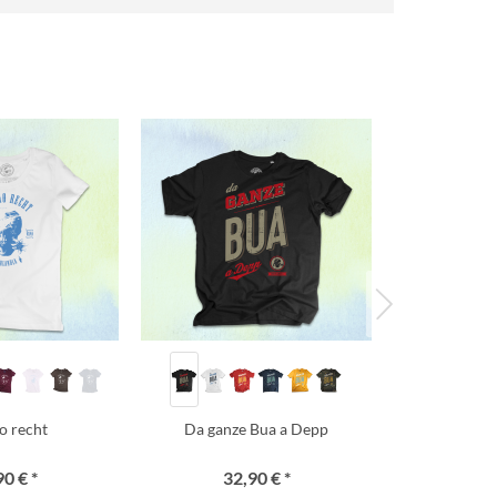
ho recht
Da ganze Bua a Depp
Nur 
90 € *
32,90 € *
32