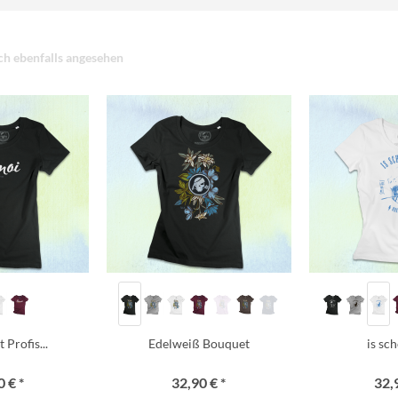
h ebenfalls angesehen
Profis...
Edelweiß Bouquet
is sc
 € *
32,90 € *
32,