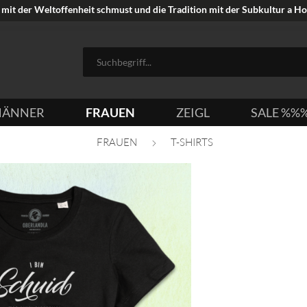
mit der Weltoffenheit schmust und die Tradition mit der Subkultur a Hoi
ÄNNER
FRAUEN
ZEIGL
SALE %%
FRAUEN
T-SHIRTS