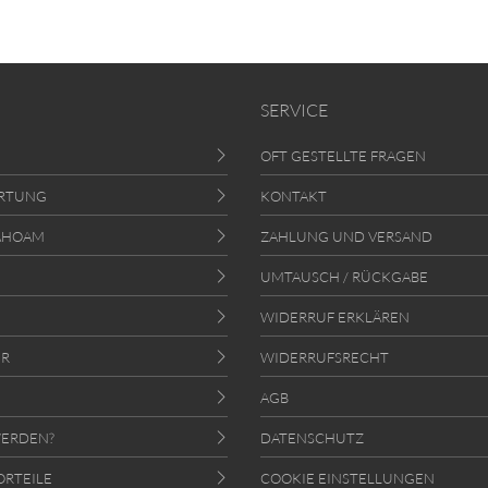
SERVICE
OFT GESTELLTE FRAGEN
RTUNG
KONTAKT
AHOAM
ZAHLUNG UND VERSAND
UMTAUSCH / RÜCKGABE
WIDERRUF ERKLÄREN
ER
WIDERRUFSRECHT
AGB
ERDEN?
DATENSCHUTZ
ORTEILE
COOKIE EINSTELLUNGEN