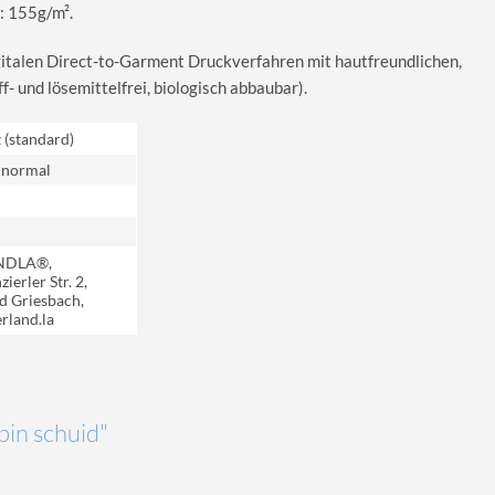
: 155g/m².
igitalen Direct-to-Garment Druckverfahren mit hautfreundlichen,
 und lösemittelfrei, biologisch abbaubar).
t (standard)
 normal
NDLA®,
ierler Str. 2,
d Griesbach,
rland.la
 bin schuid"