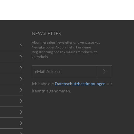
NEWSLETTER
Abonniere den Newsletter und verpasse koa
Neuigkeit oder Aktion mehr. Für deine
Registrierung bedank ma uns mit einem 5€
Gutschein.
Ich habe die
Datenschutzbestimmungen
zur
Kenntnis genommen.