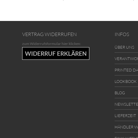
VERTRAG WIDERRUFEN
INFOS
zum Widerrufsformular hier klicken:
ÜBER UNS
WIDERRUF ERKLÄREN
VERANTWO
PRINTED D
LOOKBOOK
BLOG
NEWSLETT
LIEFERZEIT
HÄNDLER W