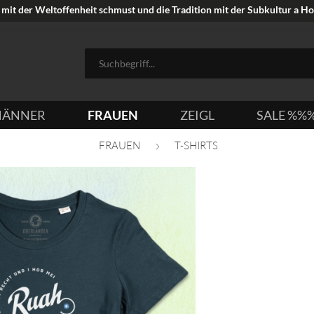
mit der Weltoffenheit schmust und die Tradition mit der Subkultur a Hoi
ÄNNER
FRAUEN
ZEIGL
SALE %%
FRAUEN
T-SHIRTS