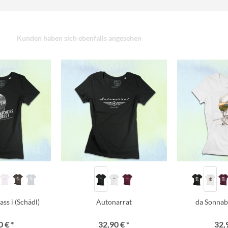
Kunden haben sich ebenfalls angesehen
ss i (Schädl)
Autonarrat
da Sonnab
 € *
32,90 € *
32,