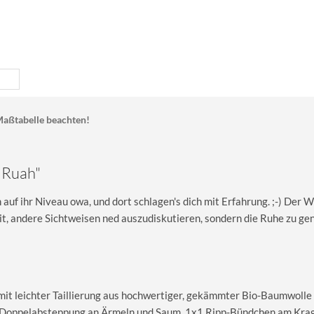
aßtabelle beachten!
i Ruah"
ch auf ihr Niveau owa, und dort schlagen's dich mit Erfahrung. ;-) Der
eit, andere Sichtweisen ned auszudiskutieren, sondern die Ruhe zu ge
 mit leichter Taillierung aus hochwertiger, gekämmter Bio-Baumwolle
le Doppelabsteppung an Ärmeln und Saum, 1x1 Ripp-Bündchen am Kra