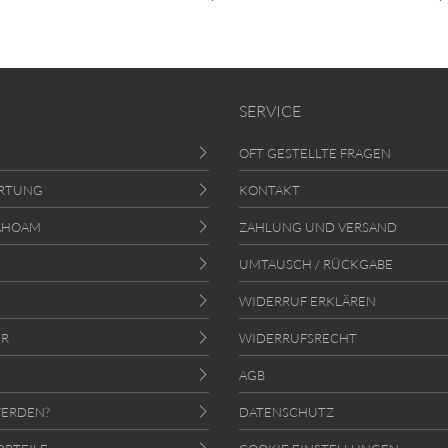
SERVICE
OFT GESTELLTE FRAGEN
RTUNG
KONTAKT
AHOAM
ZAHLUNG UND VERSAND
UMTAUSCH / RÜCKGABE
WIDERRUF ERKLÄREN
ER
WIDERRUFSRECHT
AGB
ERDEN?
DATENSCHUTZ