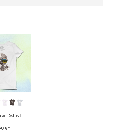
ruin-Schädl
90 € *