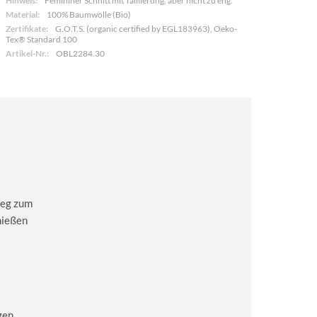
Hinweis:
Femininer Schnitt mit Taillierung, aber nicht zu eng.
Material:
100% Baumwolle (Bio)
Zertifikate:
G.O.T.S. (organic certified by EGL183963), Oeko-
Tex® Standard 100
Artikel-Nr.:
OBL2284.30
 Weg zum
nießen
gen,