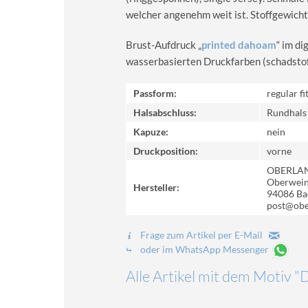
welcher angenehm weit ist. Stoffgewicht
Brust-Aufdruck „
printed dahoam
“ im d
wasserbasierten Druckfarben (schadstoff-
Passform:
regular fi
Halsabschluss:
Rundhals
Kapuze:
nein
Druckposition:
vorne
OBERLA
Oberweinz
Hersteller:
94086 Ba
post@obe
Frage zum Artikel per E-Mail
oder im WhatsApp Messenger
Alle Artikel mit dem Motiv "