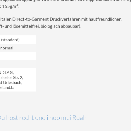
: 155g/m².
igitalen Direct-to-Garment Druckverfahren mit hautfreundlichen,
 und lösemittelfrei, biologisch abbaubar).
t (standard)
 normal
NDLA®,
ierler Str. 2,
d Griesbach,
rland.la
Du host recht und i hob mei Ruah"