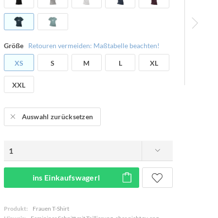
Größe
Retouren vermeiden: Maßtabelle beachten!
XS
S
M
L
XL
XXL
Auswahl zurücksetzen
ins Einkaufswagerl
Produkt:
Frauen T-Shirt