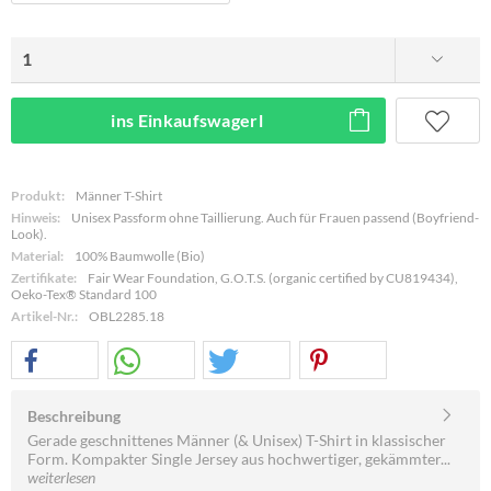
ins Einkaufswagerl
Produkt:
Männer T-Shirt
Hinweis:
Unisex Passform ohne Taillierung. Auch für Frauen passend (Boyfriend-
Look).
Material:
100% Baumwolle (Bio)
Zertifikate:
Fair Wear Foundation, G.O.T.S. (organic certified by CU819434),
Oeko-Tex® Standard 100
Artikel-Nr.:
OBL2285.18
Beschreibung
Gerade geschnittenes Männer (& Unisex) T-Shirt in klassischer
Form. Kompakter Single Jersey aus hochwertiger, gekämmter...
weiterlesen