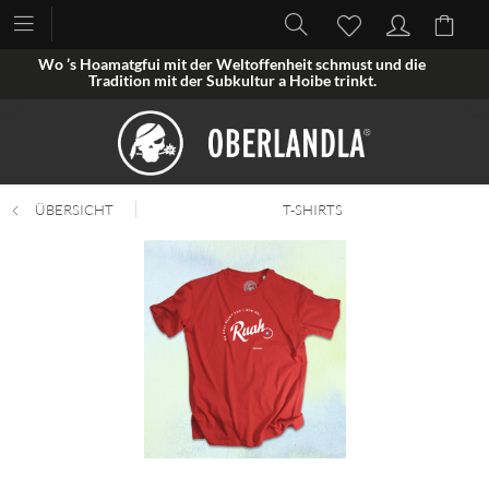
Wo ’s Hoamatgfui mit der Weltoffenheit schmust und die
Tradition mit der Subkultur a Hoibe trinkt.
ÜBERSICHT
T-SHIRTS