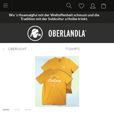
Wo ’s Hoamatgfui mit der Weltoffenheit schmust und die
Tradition mit der Subkultur a Hoibe trinkt.
ÜBERSICHT
T-SHIRTS