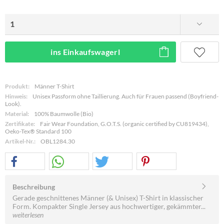
ins Einkaufswagerl
Produkt:
Männer T-Shirt
Hinweis:
Unisex Passform ohne Taillierung. Auch für Frauen passend (Boyfriend-
Look).
Material:
100% Baumwolle (Bio)
Zertifikate:
Fair Wear Foundation, G.O.T.S. (organic certified by CU819434),
Oeko-Tex® Standard 100
Artikel-Nr.:
OBL1284.30
Beschreibung
Gerade geschnittenes Männer (& Unisex) T-Shirt in klassischer
Form. Kompakter Single Jersey aus hochwertiger, gekämmter...
weiterlesen