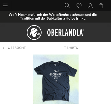
Wo ’s Hoamatgfui mit der Weltoffenheit schmust und die
Tradition mit der Subkultur a Hoibe trinkt.
ÜBERSICHT
T-SHIRTS