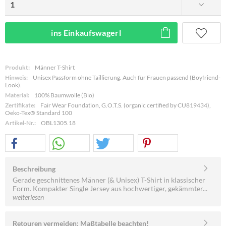
ins Einkaufswagerl
Produkt:
Männer T-Shirt
Hinweis:
Unisex Passform ohne Taillierung. Auch für Frauen passend (Boyfriend-
Look).
Material:
100% Baumwolle (Bio)
Zertifikate:
Fair Wear Foundation, G.O.T.S. (organic certified by CU819434),
Oeko-Tex® Standard 100
Artikel-Nr.:
OBL1305.18
Beschreibung
Gerade geschnittenes Männer (& Unisex) T-Shirt in klassischer
Form. Kompakter Single Jersey aus hochwertiger, gekämmter...
weiterlesen
Retouren vermeiden: Maßtabelle beachten!