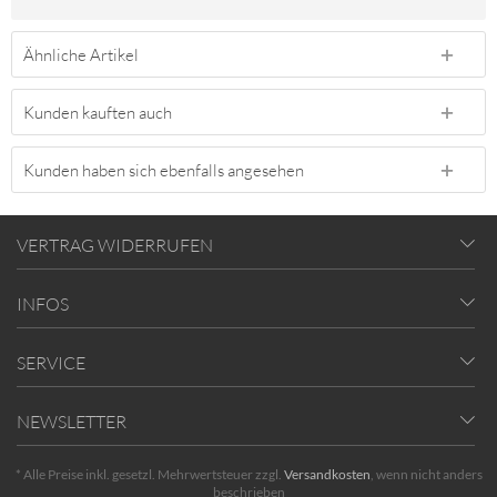
Ähnliche Artikel
Kunden kauften auch
Kunden haben sich ebenfalls angesehen
VERTRAG WIDERRUFEN
INFOS
SERVICE
NEWSLETTER
* Alle Preise inkl. gesetzl. Mehrwertsteuer zzgl.
Versandkosten
, wenn nicht anders
beschrieben