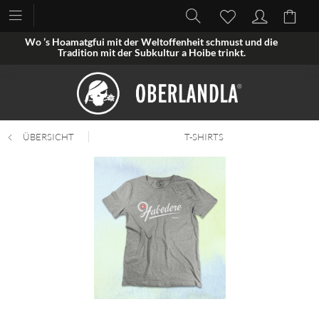
Wo ’s Hoamatgfui mit der Weltoffenheit schmust und die
Tradition mit der Subkultur a Hoibe trinkt.
ÜBERSICHT
T-SHIRTS