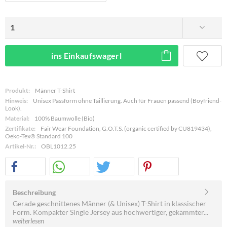
ins Einkaufswagerl
Produkt:
Männer T-Shirt
Hinweis:
Unisex Passform ohne Taillierung. Auch für Frauen passend (Boyfriend-
Look).
Material:
100% Baumwolle (Bio)
Zertifikate:
Fair Wear Foundation, G.O.T.S. (organic certified by CU819434),
Oeko-Tex® Standard 100
Artikel-Nr.:
OBL1012.25
Beschreibung
Gerade geschnittenes Männer (& Unisex) T-Shirt in klassischer
Form. Kompakter Single Jersey aus hochwertiger, gekämmter...
weiterlesen