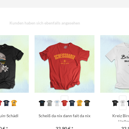
Kunden haben sich ebenfalls angesehen
uin-Schädl
Scheiß da nix dann fait da nix
Kreiz Bi
Holle
 € *
32,90 € *
32,