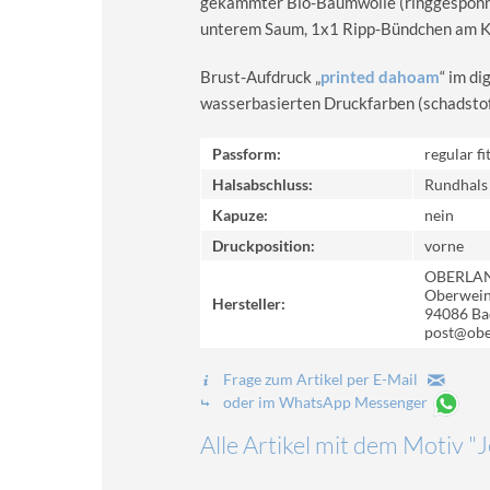
gekämmter Bio-Baumwolle (ringgesponn
unterem Saum, 1x1 Ripp-Bündchen am Kra
Brust-Aufdruck „
printed dahoam
“ im d
wasserbasierten Druckfarben (schadstoff-
Passform:
regular fi
Halsabschluss:
Rundhals
Kapuze:
nein
Druckposition:
vorne
OBERLA
Oberweinz
Hersteller:
94086 Ba
post@obe
Frage zum Artikel per E-Mail
oder im WhatsApp Messenger
Alle Artikel mit dem Motiv "