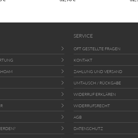
SERVICE
OFT GESTELLTE FRAGEN
RTUNG
KONTAKT
AHOAM
ZAHLUNG UND VERSAND
UMTAUSCH / RÜCKGABE
WIDERRUF ERKLÄREN
ER
WIDERRUFSRECHT
AGB
ERDEN?
DATENSCHUTZ