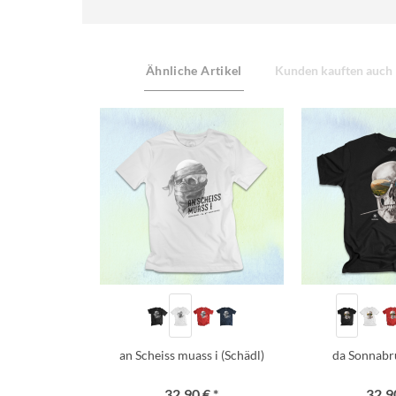
Ähnliche Artikel
Kunden kauften auch
an Scheiss muass i (Schädl)
da Sonnabr
32,90 € *
32,90