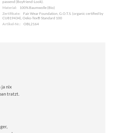
passend (Boyfriend-Look).
Material:
100% Baumwolle (Bio)
Zertifikate:
Fair Wear Foundation, G.O.T.S. (organic certified by
CU819434), Oeko-Tex® Standard 100
Artikel-Nr.:
OBL2164
 ja nix
oan tratzt.
ger,