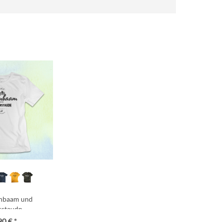
rnbaam und
rstaudn
90 € *