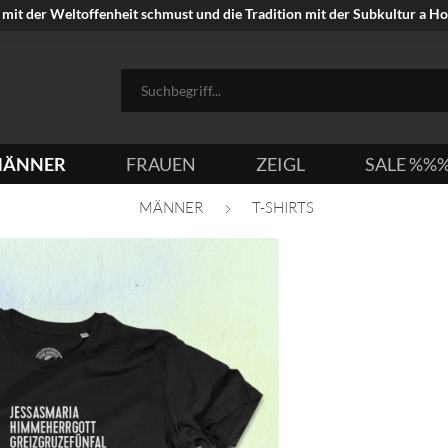
mit der Weltoffenheit schmust und die Tradition mit der Subkultur a Hoi
ÄNNER
FRAUEN
ZEIGL
SALE %%
MÄNNER
T-SHIRTS