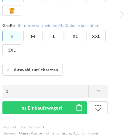
Größe
Retouren vermeiden: Maßtabelle beachten!
S
M
L
XL
XXL
3XL
Auswahl zurücksetzen
ins Einkaufswagerl
Produkt:
Männer T-Shirt
Hinweis:
Unisex Passform ohne Taillierung. Auch für Frauen