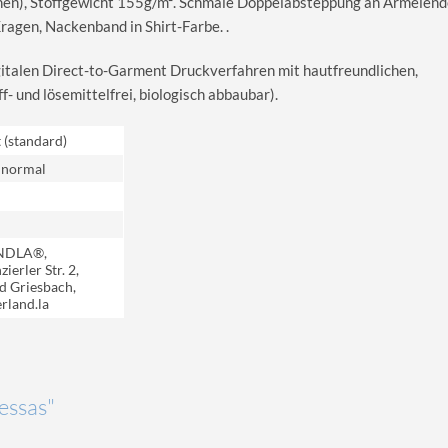
en), Stoffgewicht 155g/m². Schmale Doppelabsteppung an Ärmelend
gen, Nackenband in Shirt-Farbe. .
igitalen Direct-to-Garment Druckverfahren mit hautfreundlichen,
 und lösemittelfrei, biologisch abbaubar).
t (standard)
 normal
NDLA®,
ierler Str. 2,
d Griesbach,
rland.la
Jessas"