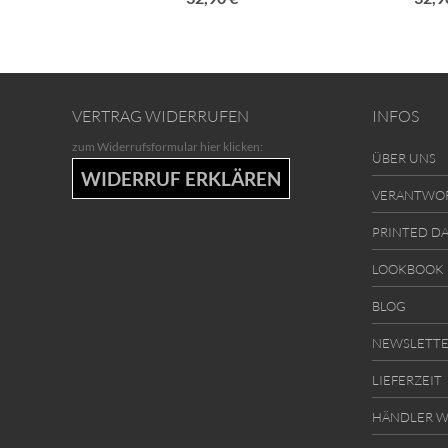
VERTRAG WIDERRUFEN
INFOS
zum Widerrufsformular hier klicken:
ÜBER UNS
WIDERRUF ERKLÄREN
VERANTWO
PRINTED D
LOOKBOOK
BLOG
NEWSLETT
LIEFERZEIT
HÄNDLER W