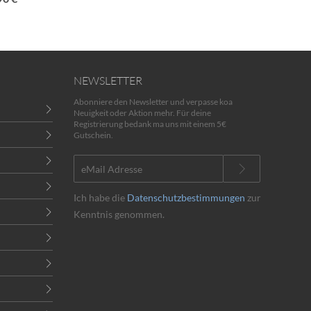
NEWSLETTER
Abonniere den Newsletter und verpasse koa
Neuigkeit oder Aktion mehr. Für deine
Registrierung bedank ma uns mit einem 5€
Gutschein.
Ich habe die
Datenschutzbestimmungen
zur
Kenntnis genommen.