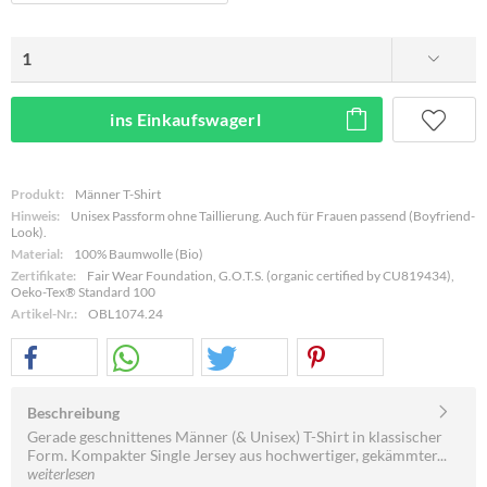
ins Einkaufswagerl
Produkt:
Männer T-Shirt
Hinweis:
Unisex Passform ohne Taillierung. Auch für Frauen passend (Boyfriend-
Look).
Material:
100% Baumwolle (Bio)
Zertifikate:
Fair Wear Foundation, G.O.T.S. (organic certified by CU819434),
Oeko-Tex® Standard 100
Artikel-Nr.:
OBL1074.24
Beschreibung
Gerade geschnittenes Männer (& Unisex) T-Shirt in klassischer
Form. Kompakter Single Jersey aus hochwertiger, gekämmter...
weiterlesen