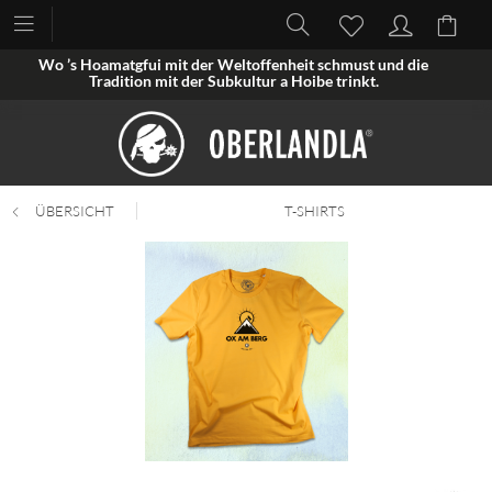
Wo ’s Hoamatgfui mit der Weltoffenheit schmust und die
Tradition mit der Subkultur a Hoibe trinkt.
ÜBERSICHT
T-SHIRTS