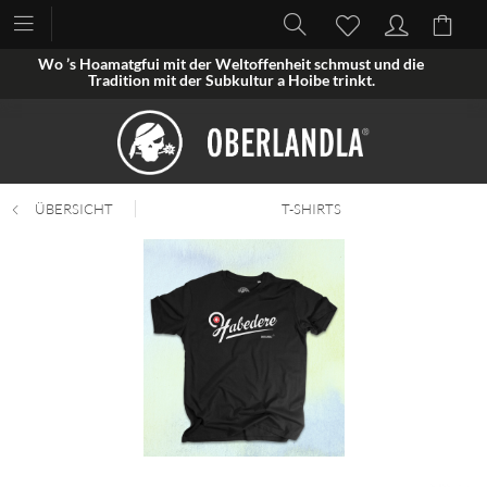
Wo ’s Hoamatgfui mit der Weltoffenheit schmust und die
Tradition mit der Subkultur a Hoibe trinkt.
ÜBERSICHT
T-SHIRTS