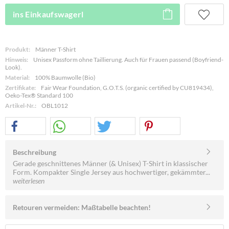
ins Einkaufswagerl
Produkt:
Männer T-Shirt
Hinweis:
Unisex Passform ohne Taillierung. Auch für Frauen passend (Boyfriend-
Look).
Material:
100% Baumwolle (Bio)
Zertifikate:
Fair Wear Foundation, G.O.T.S. (organic certified by CU819434),
Oeko-Tex® Standard 100
Artikel-Nr.:
OBL1012
Beschreibung
Gerade geschnittenes Männer (& Unisex) T-Shirt in klassischer
Form. Kompakter Single Jersey aus hochwertiger, gekämmter...
weiterlesen
Retouren vermeiden: Maßtabelle beachten!