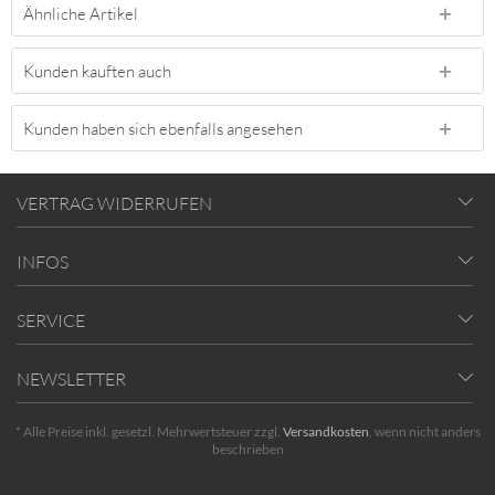
Ähnliche Artikel
Kunden kauften auch
Kunden haben sich ebenfalls angesehen
VERTRAG WIDERRUFEN
INFOS
SERVICE
NEWSLETTER
* Alle Preise inkl. gesetzl. Mehrwertsteuer zzgl.
Versandkosten
, wenn nicht anders
beschrieben