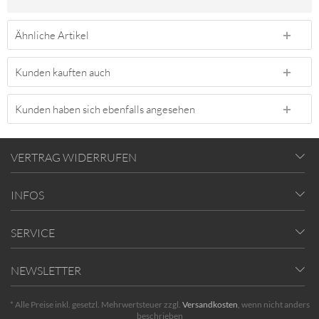
Ähnliche Artikel
Kunden kauften auch
Kunden haben sich ebenfalls angesehen
VERTRAG WIDERRUFEN
INFOS
SERVICE
NEWSLETTER
* Alle Preise inkl. gesetzl. Mehrwertsteuer zzgl.
Versandkosten
, wenn nicht anders
beschrieben