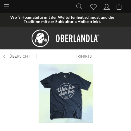
Wo ’s Hoamatgfui mit der Weltoffenheit schmust und die
Tradition mit der Subkultur a Hoibe trinkt.
ÜBERSICHT
T-SHIRTS