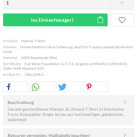
ins Einkaufswagerl
Produkt:
Männer T-Shirt
Hinweis:
Unisex Passform ohne Taillierung. Auch für Frauen passend (Boyfriend-
Look).
Material:
100% Baumwolle (Bio)
Zertifikate:
Fair Wear Foundation, G.O.T.S. (organic certified by CU819434),
Oeko-Tex® Standard 100
Artikel-Nr.:
OBL1298.6
Beschreibung
Gerade geschnittenes Männer (& Unisex) T-Shirt in klassischer
Form. Kompakter Single Jersey aus hochwertiger, gekämmter...
weiterlesen
Retouren vermeiden: Maßtabelle beachten!