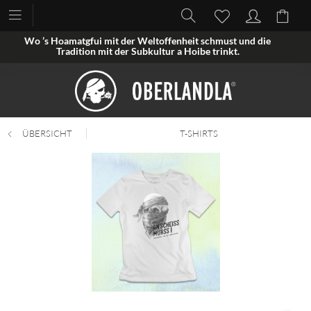
Wo ’s Hoamatgfui mit der Weltoffenheit schmust und die
Tradition mit der Subkultur a Hoibe trinkt.
ÜBERSICHT
T-SHIRTS