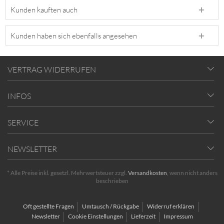
Kunden kauften auch
Kunden haben sich ebenfalls angesehen
VERTRAG WIDERRUFEN
INFOS
SERVICE
NEWSLETTER
* Alle Preise inkl. gesetzl. Mehrwertsteuer zzgl.
Versandkosten
, wenn nicht anders
beschrieben
Oft gestellte Fragen
Umtausch / Rückgabe
Widerruf erklären
Newsletter
Cookie Einstellungen
Lieferzeit
Impressum