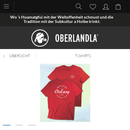
Wo ’s Hoamatgfui mit der Weltoffenheit schmust und die
Tradition mit der Subkultur a Hoibe trinkt.
ÜBERSICHT
T-SHIRTS