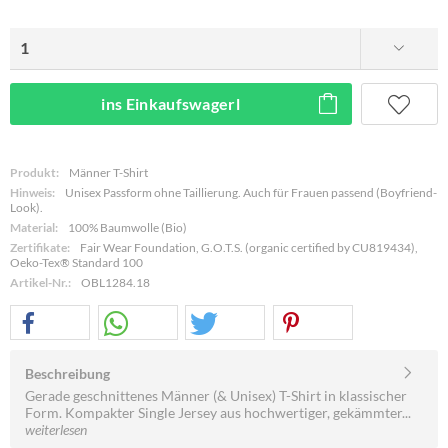
ins Einkaufswagerl
Produkt:
Männer T-Shirt
Hinweis:
Unisex Passform ohne Taillierung. Auch für Frauen passend (Boyfriend-
Look).
Material:
100% Baumwolle (Bio)
Zertifikate:
Fair Wear Foundation, G.O.T.S. (organic certified by CU819434),
Oeko-Tex® Standard 100
Artikel-Nr.:
OBL1284.18
Beschreibung
Gerade geschnittenes Männer (& Unisex) T-Shirt in klassischer
Form. Kompakter Single Jersey aus hochwertiger, gekämmter...
weiterlesen