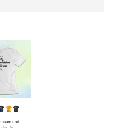
rnbaam und
rstaudn