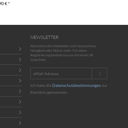
90 € *
NEWSLETTER
Abonniere den Newsletter und verpasse koa
Neuigkeit oder Aktion mehr. Für deine
Registrierung bedank ma uns mit einem 5€
Gutschein.
Ich habe die
Datenschutzbestimmungen
zur
Kenntnis genommen.