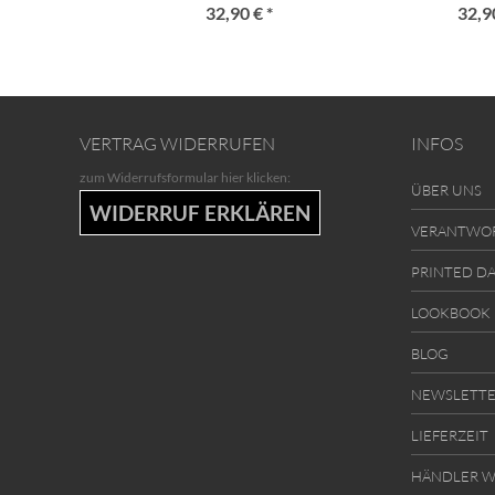
32,90 € *
32,90
VERTRAG WIDERRUFEN
INFOS
zum Widerrufsformular hier klicken:
ÜBER UNS
WIDERRUF ERKLÄREN
VERANTWO
PRINTED D
LOOKBOOK
BLOG
NEWSLETT
LIEFERZEIT
HÄNDLER W