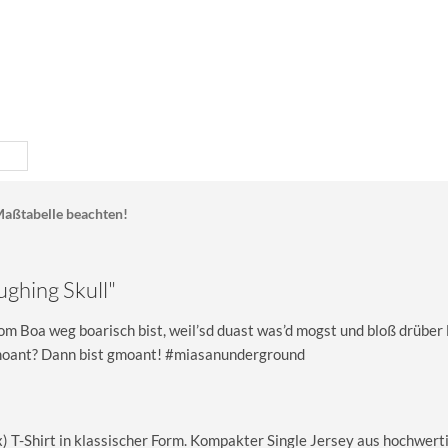
aßtabelle beachten!
ghing Skull"
om Boa weg boarisch bist, weil’sd duast was’d mogst und bloß drüber 
gmoant? Dann bist gmoant! #miasanunderground
T-Shirt in klassischer Form. Kompakter Single Jersey aus hochwerti