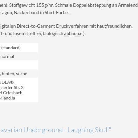
en), Stoffgewicht 155g/m². Schmale Doppelabsteppung an Ärmelend
gen, Nackenband in Shirt-Farbe. .
digitalen Direct-to-Garment Druckverfahren mit hautfreundlichen,
 und lösemittelfrei, biologisch abbaubar).
t (standard)
 normal
, hinten, vorne
NDLA®,
ierler Str. 2,
d Griesbach,
rland.la
"Bavarian Underground - Laughing Skull"