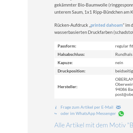
gekämmter Bio-Baumwolle (ringgesponn
unterem Saum, 1x1 Ripp-Bündchen am Kra
Rücken-Aufdruck „
printed dahoam
“ im 
wasserbasierten Druckfarben (schadstoff-
Passform:
regular fi
Halsabschluss:
Rundhals
Kapuze:
nein
Druckposition:
beidseitig
OBERLA
Oberweinz
Hersteller:
94086 Ba
post@obe
Frage zum Artikel per E-Mail
oder im WhatsApp Messenger
Alle Artikel mit dem Motiv 