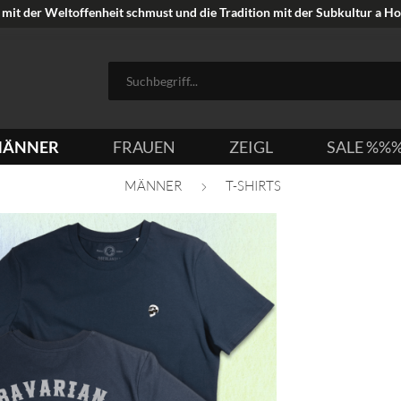
mit der Weltoffenheit schmust und die Tradition mit der Subkultur a Hoi
ÄNNER
FRAUEN
ZEIGL
SALE %%
MÄNNER
T-SHIRTS