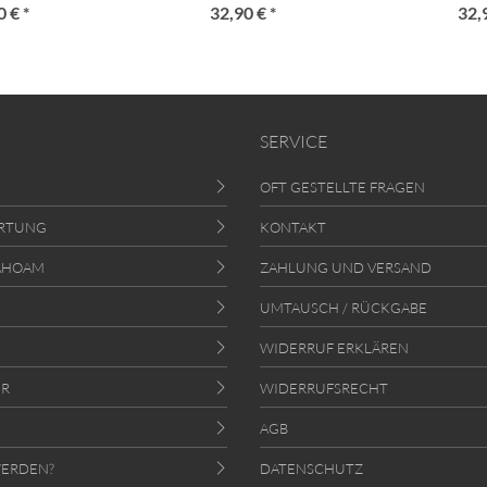
 € *
32,90 € *
32,
SERVICE
OFT GESTELLTE FRAGEN
RTUNG
KONTAKT
AHOAM
ZAHLUNG UND VERSAND
UMTAUSCH / RÜCKGABE
WIDERRUF ERKLÄREN
ER
WIDERRUFSRECHT
AGB
ERDEN?
DATENSCHUTZ