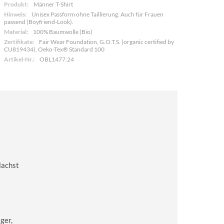
Produkt:
Männer T-Shirt
Hinweis:
Unisex Passform ohne Taillierung. Auch für Frauen
passend (Boyfriend-Look).
Material:
100% Baumwolle (Bio)
Zertifikate:
Fair Wear Foundation, G.O.T.S. (organic certified by
CU819434), Oeko-Tex® Standard 100
Artikel-Nr.:
OBL1477.24
lachst
ger,