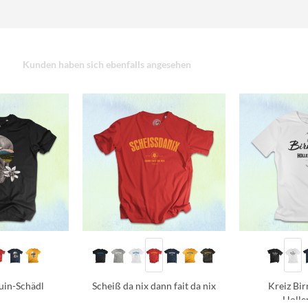
Kunden haben sich ebenfalls angesehen
uin-Schädl
Scheiß da nix dann fait da nix
Kreiz Bi
Holle