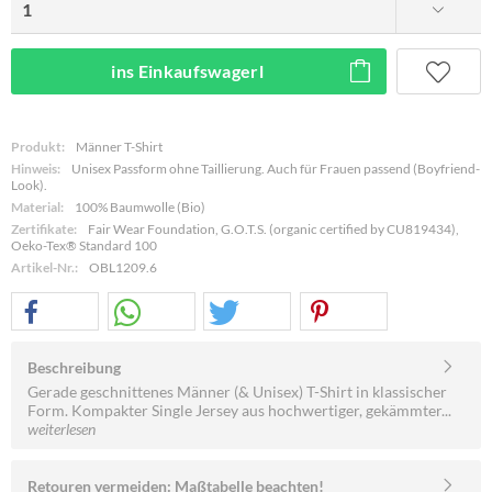
ins Einkaufswagerl
Produkt:
Männer T-Shirt
Hinweis:
Unisex Passform ohne Taillierung. Auch für Frauen passend (Boyfriend-
Look).
Material:
100% Baumwolle (Bio)
Zertifikate:
Fair Wear Foundation, G.O.T.S. (organic certified by CU819434),
Oeko-Tex® Standard 100
Artikel-Nr.:
OBL1209.6
Beschreibung
Gerade geschnittenes Männer (& Unisex) T-Shirt in klassischer
Form. Kompakter Single Jersey aus hochwertiger, gekämmter...
weiterlesen
Retouren vermeiden: Maßtabelle beachten!