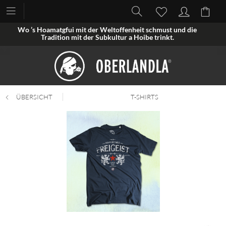
Wo ’s Hoamatgfui mit der Weltoffenheit schmust und die
Tradition mit der Subkultur a Hoibe trinkt.
ÜBERSICHT
T-SHIRTS