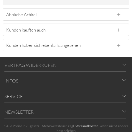
Ähnliche Artikel
Kunden kauften auch
Kunden haben sich ebenfalls angesehen
VERTRAG WIDERRUFEN
INFOS
SERVICE
NEWSLETTER
* Alle Preise inkl. gesetzl. Mehrwertsteuer zzgl.
Versandkosten
, wenn nicht anders
beschrieben