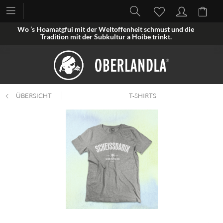
Wo ’s Hoamatgfui mit der Weltoffenheit schmust und die
Tradition mit der Subkultur a Hoibe trinkt.
ÜBERSICHT
T-SHIRTS