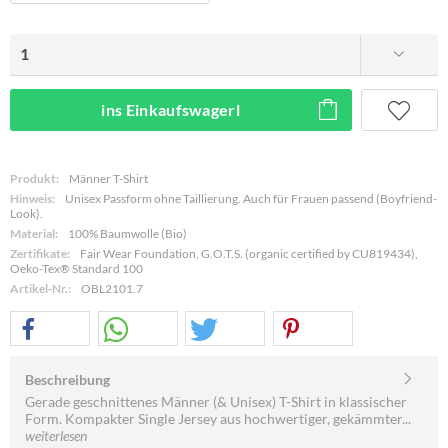
ins Einkaufswagerl
Produkt:
Männer T-Shirt
Hinweis:
Unisex Passform ohne Taillierung. Auch für Frauen passend (Boyfriend-
Look).
Material:
100% Baumwolle (Bio)
Zertifikate:
Fair Wear Foundation, G.O.T.S. (organic certified by CU819434),
Oeko-Tex® Standard 100
Artikel-Nr.:
OBL2101.7
Beschreibung
Gerade geschnittenes Männer (& Unisex) T-Shirt in klassischer
Form. Kompakter Single Jersey aus hochwertiger, gekämmter...
weiterlesen