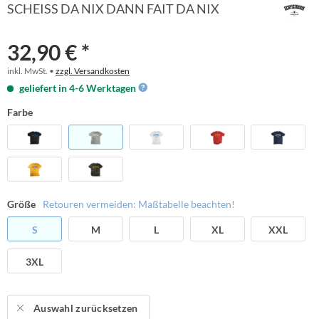
SCHEISS DA NIX DANN FAIT DA NIX
32,90 € *
inkl. MwSt. •
zzgl. Versandkosten
geliefert in 4-6 Werktagen
Farbe
Größe
Retouren vermeiden: Maßtabelle beachten!
S
M
L
XL
XXL
3XL
Auswahl zurücksetzen