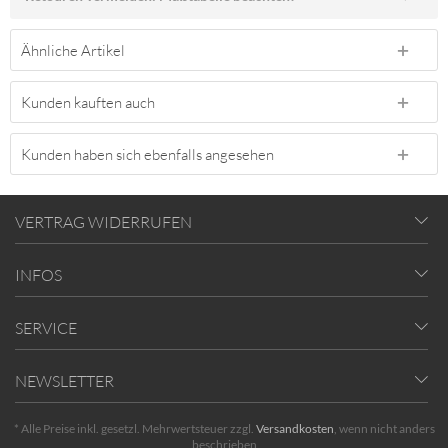
Ähnliche Artikel
Kunden kauften auch
Kunden haben sich ebenfalls angesehen
VERTRAG WIDERRUFEN
INFOS
SERVICE
NEWSLETTER
* Alle Preise inkl. gesetzl. Mehrwertsteuer zzgl.
Versandkosten
, wenn nicht anders
beschrieben