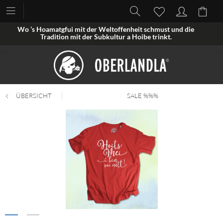
Wo ’s Hoamatgfui mit der Weltoffenheit schmust und die
Tradition mit der Subkultur a Hoibe trinkt.
ÜBERSICHT
SALE %%%