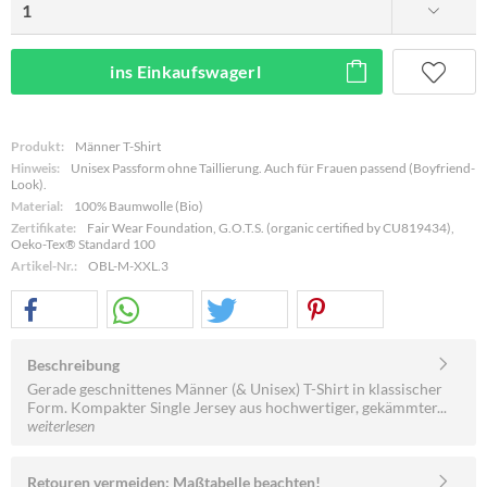
ins Einkaufswagerl
Produkt:
Männer T-Shirt
Hinweis:
Unisex Passform ohne Taillierung. Auch für Frauen passend (Boyfriend-
Look).
Material:
100% Baumwolle (Bio)
Zertifikate:
Fair Wear Foundation, G.O.T.S. (organic certified by CU819434),
Oeko-Tex® Standard 100
Artikel-Nr.:
OBL-M-XXL.3
Beschreibung
Gerade geschnittenes Männer (& Unisex) T-Shirt in klassischer
Form. Kompakter Single Jersey aus hochwertiger, gekämmter...
weiterlesen
Retouren vermeiden: Maßtabelle beachten!