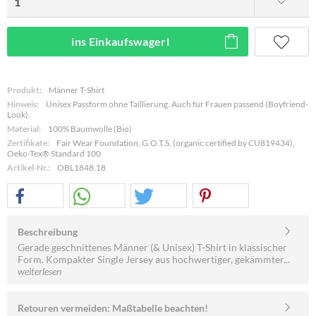
ins Einkaufswagerl
Produkt:
Männer T-Shirt
Hinweis:
Unisex Passform ohne Taillierung. Auch für Frauen passend (Boyfriend-
Look).
Material:
100% Baumwolle (Bio)
Zertifikate:
Fair Wear Foundation, G.O.T.S. (organic certified by CU819434),
Oeko-Tex® Standard 100
Artikel-Nr.:
OBL1848.18
Beschreibung
Gerade geschnittenes Männer (& Unisex) T-Shirt in klassischer
Form. Kompakter Single Jersey aus hochwertiger, gekämmter...
weiterlesen
Retouren vermeiden: Maßtabelle beachten!