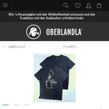
Wo ’s Hoamatgfui mit der Weltoffenheit schmust und die
Tradition mit der Subkultur a Hoibe trinkt.
ÜBERSICHT
T-SHIRTS