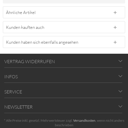
Ähnliche Artikel
Kunden kauften auch
Kunden haben sich ebenfalls angesehen
VERTRAG WIDERRUFEN
INFOS
SERVICE
NEWSLETTER
* Alle Preise inkl. gesetzl. Mehrwertsteuer zzgl.
Versandkosten
, wenn nicht anders
beschrieben