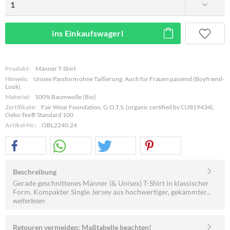
ins Einkaufswagerl
Produkt:
Männer T-Shirt
Hinweis:
Unisex Passform ohne Taillierung. Auch für Frauen passend (Boyfriend-
Look).
Material:
100% Baumwolle (Bio)
Zertifikate:
Fair Wear Foundation, G.O.T.S. (organic certified by CU819434),
Oeko-Tex® Standard 100
Artikel-Nr.:
OBL2240.24
Beschreibung
Gerade geschnittenes Männer (& Unisex) T-Shirt in klassischer
Form. Kompakter Single Jersey aus hochwertiger, gekämmter...
weiterlesen
Retouren vermeiden: Maßtabelle beachten!