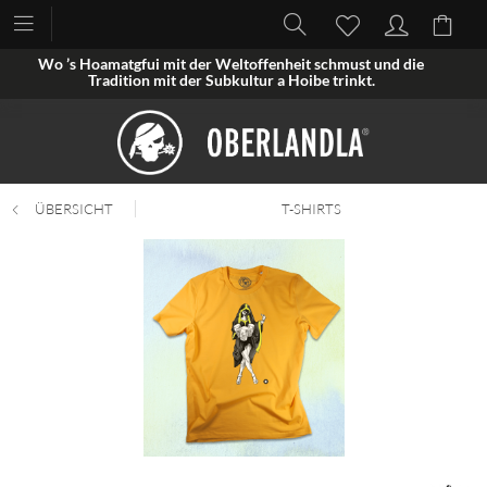
Wo ’s Hoamatgfui mit der Weltoffenheit schmust und die
Tradition mit der Subkultur a Hoibe trinkt.
ÜBERSICHT
T-SHIRTS