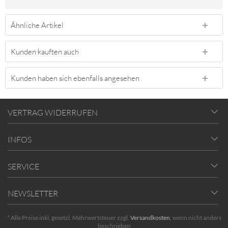
Ähnliche Artikel
Kunden kauften auch
Kunden haben sich ebenfalls angesehen
VERTRAG WIDERRUFEN
INFOS
SERVICE
NEWSLETTER
* Alle Preise inkl. gesetzl. Mehrwertsteuer zzgl.
Versandkosten
, wenn nicht anders
beschrieben