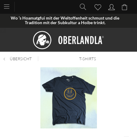
Wo ’s Hoamatgfui mit der Weltoffenheit schmust und die
Tradition mit der Subkultur a Hoibe trinkt.
ÜBERSICHT
T-SHIRTS