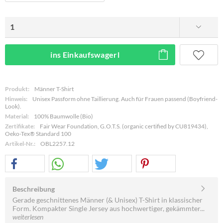
ins Einkaufswagerl
Produkt:
Männer T-Shirt
Hinweis:
Unisex Passform ohne Taillierung. Auch für Frauen passend (Boyfriend-
Look).
Material:
100% Baumwolle (Bio)
Zertifikate:
Fair Wear Foundation, G.O.T.S. (organic certified by CU819434),
Oeko-Tex® Standard 100
Artikel-Nr.:
OBL2257.12
Beschreibung
Gerade geschnittenes Männer (& Unisex) T-Shirt in klassischer
Form. Kompakter Single Jersey aus hochwertiger, gekämmter...
weiterlesen