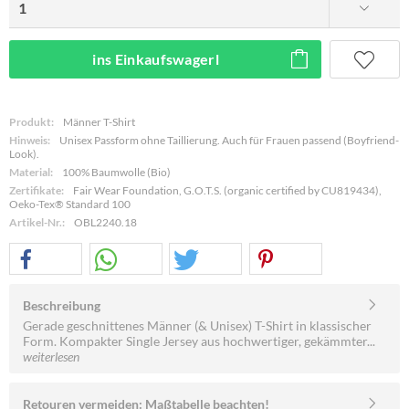
ins Einkaufswagerl
Produkt:
Männer T-Shirt
Hinweis:
Unisex Passform ohne Taillierung. Auch für Frauen passend (Boyfriend-
Look).
Material:
100% Baumwolle (Bio)
Zertifikate:
Fair Wear Foundation, G.O.T.S. (organic certified by CU819434),
Oeko-Tex® Standard 100
Artikel-Nr.:
OBL2240.18
Beschreibung
Gerade geschnittenes Männer (& Unisex) T-Shirt in klassischer
Form. Kompakter Single Jersey aus hochwertiger, gekämmter...
weiterlesen
Retouren vermeiden: Maßtabelle beachten!