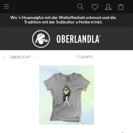
Wo ’s Hoamatgfui mit der Weltoffenheit schmust und die
Tradition mit der Subkultur a Hoibe trinkt.
ÜBERSICHT
T-SHIRTS