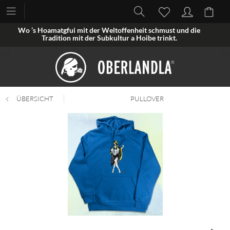
Wo ’s Hoamatgfui mit der Weltoffenheit schmust und die
Tradition mit der Subkultur a Hoibe trinkt.
ÜBERSICHT
PULLOVER