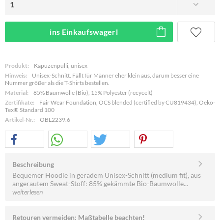
ins Einkaufswagerl
Produkt:
Kapuzenpulli, unisex
Hinweis:
Unisex-Schnitt. Fällt für Männer eher klein aus, darum besser eine
Nummer größer als die T-Shirts bestellen.
Material:
85% Baumwolle (Bio), 15% Polyester (recycelt)
Zertifikate:
Fair Wear Foundation, OCS blended (certified by CU819434), Oeko-
Tex® Standard 100
Artikel-Nr.:
OBL2239.6
Beschreibung
Bequemer Hoodie in geradem Unisex-Schnitt (medium fit), aus
angerautem Sweat-Stoff: 85% gekämmte Bio-Baumwolle...
weiterlesen
Retouren vermeiden: Maßtabelle beachten!