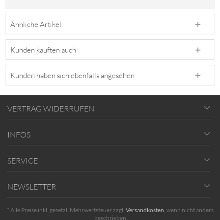
Ähnliche Artikel
Kunden kauften auch
Kunden haben sich ebenfalls angesehen
VERTRAG WIDERRUFEN
INFOS
SERVICE
NEWSLETTER
* Alle Preise inkl. gesetzl. Mehrwertsteuer zzgl.
Versandkosten
, wenn nicht anders
beschrieben