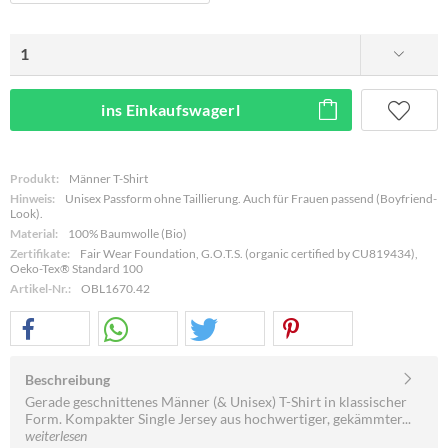
ins Einkaufswagerl
Produkt:
Männer T-Shirt
Hinweis:
Unisex Passform ohne Taillierung. Auch für Frauen passend (Boyfriend-
Look).
Material:
100% Baumwolle (Bio)
Zertifikate:
Fair Wear Foundation, G.O.T.S. (organic certified by CU819434),
Oeko-Tex® Standard 100
Artikel-Nr.:
OBL1670.42
Beschreibung
Gerade geschnittenes Männer (& Unisex) T-Shirt in klassischer
Form. Kompakter Single Jersey aus hochwertiger, gekämmter...
weiterlesen