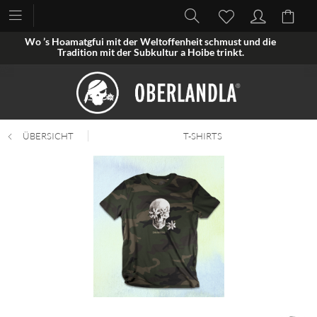
Wo ’s Hoamatgfui mit der Weltoffenheit schmust und die
Tradition mit der Subkultur a Hoibe trinkt.
ÜBERSICHT
T-SHIRTS