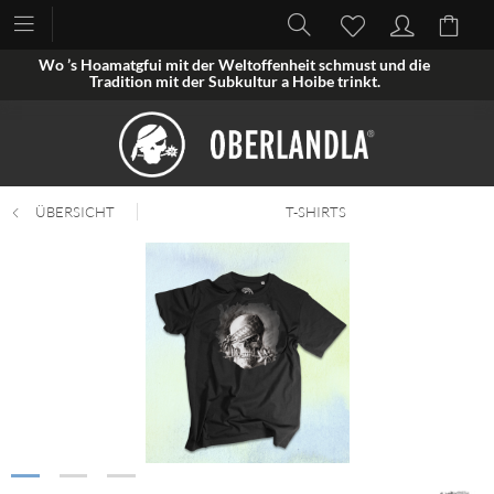
Wo ’s Hoamatgfui mit der Weltoffenheit schmust und die
Tradition mit der Subkultur a Hoibe trinkt.
ÜBERSICHT
T-SHIRTS