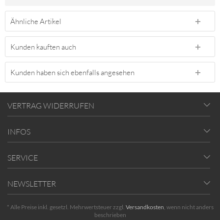
Ähnliche Artikel
Kunden kauften auch
Kunden haben sich ebenfalls angesehen
VERTRAG WIDERRUFEN
INFOS
SERVICE
NEWSLETTER
* Alle Preise inkl. gesetzl. Mehrwertsteuer zzgl.
Versandkosten
, wenn nicht anders
beschrieben