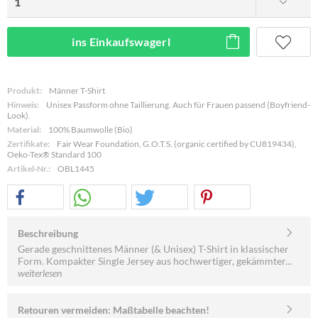
ins Einkaufswagerl
Produkt:
Männer T-Shirt
Hinweis:
Unisex Passform ohne Taillierung. Auch für Frauen passend (Boyfriend-
Look).
Material:
100% Baumwolle (Bio)
Zertifikate:
Fair Wear Foundation, G.O.T.S. (organic certified by CU819434),
Oeko-Tex® Standard 100
Artikel-Nr.:
OBL1445
Beschreibung
Gerade geschnittenes Männer (& Unisex) T-Shirt in klassischer
Form. Kompakter Single Jersey aus hochwertiger, gekämmter...
weiterlesen
Retouren vermeiden: Maßtabelle beachten!