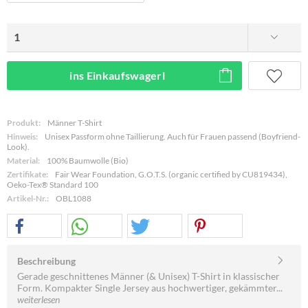
ins Einkaufswagerl
Produkt:
Männer T-Shirt
Hinweis:
Unisex Passform ohne Taillierung. Auch für Frauen passend (Boyfriend-
Look).
Material:
100% Baumwolle (Bio)
Zertifikate:
Fair Wear Foundation, G.O.T.S. (organic certified by CU819434),
Oeko-Tex® Standard 100
Artikel-Nr.:
OBL1088
Beschreibung
Gerade geschnittenes Männer (& Unisex) T-Shirt in klassischer
Form. Kompakter Single Jersey aus hochwertiger, gekämmter...
weiterlesen