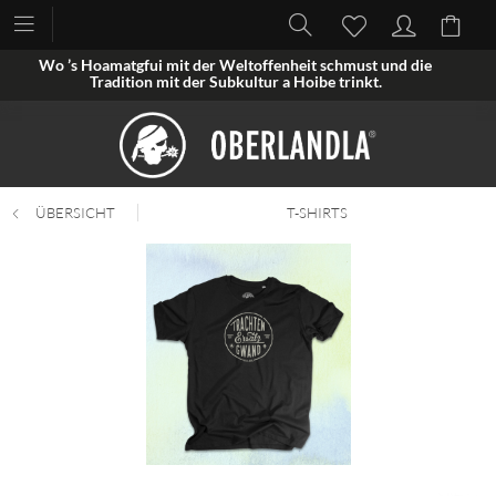
Wo ’s Hoamatgfui mit der Weltoffenheit schmust und die
Tradition mit der Subkultur a Hoibe trinkt.
ÜBERSICHT
T-SHIRTS