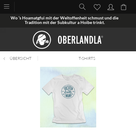
Wo ’s Hoamatgfui mit der Weltoffenheit schmust und die
Tradition mit der Subkultur a Hoibe trinkt.
ÜBERSICHT
T-SHIRTS