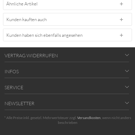
Ähnliche Artikel
Kunden kauften auch
Kunden haben sich ebenfalls angesehen
VERTRAG WIDERRUFEN
INFOS
SERVICE
NEWSLETTER
* Alle Preise inkl. gesetzl. Mehrwertsteuer zzgl.
Versandkosten
, wenn nicht anders
beschrieben