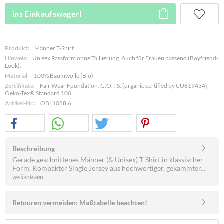
ins Einkaufswagerl
Produkt:
Männer T-Shirt
Hinweis:
Unisex Passform ohne Taillierung. Auch für Frauen passend (Boyfriend-
Look).
Material:
100% Baumwolle (Bio)
Zertifikate:
Fair Wear Foundation, G.O.T.S. (organic certified by CU819434),
Oeko-Tex® Standard 100
Artikel-Nr.:
OBL1088.6
Beschreibung
Gerade geschnittenes Männer (& Unisex) T-Shirt in klassischer
Form. Kompakter Single Jersey aus hochwertiger, gekämmter...
weiterlesen
Retouren vermeiden: Maßtabelle beachten!