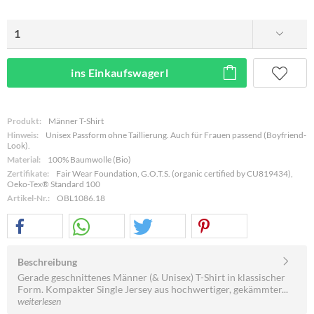
ins Einkaufswagerl
Produkt:
Männer T-Shirt
Hinweis:
Unisex Passform ohne Taillierung. Auch für Frauen passend (Boyfriend-
Look).
Material:
100% Baumwolle (Bio)
Zertifikate:
Fair Wear Foundation, G.O.T.S. (organic certified by CU819434),
Oeko-Tex® Standard 100
Artikel-Nr.:
OBL1086.18
Beschreibung
Gerade geschnittenes Männer (& Unisex) T-Shirt in klassischer
Form. Kompakter Single Jersey aus hochwertiger, gekämmter...
weiterlesen