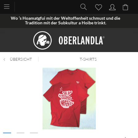
Wo ’s Hoamatgfui mit der Weltoffenheit schmust und die
Tradition mit der Subkultur a Hoibe trinkt.
ÜBERSICHT
T-SHIRTS