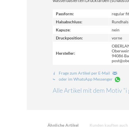
wasserbasierten Druckfarben (schadstoff-
Passform:
regular fi
Halsabschluss:
Rundhals
Kapuze:
nein
Druckposition:
vorne
OBERLA
Oberweinz
Hersteller:
94086 Ba
post@obe
Frage zum Artikel per E-Mail
oder im WhatsApp Messenger
Alle Artikel mit dem Motiv "i 
Ähnliche Artikel
Kunden kauften auch