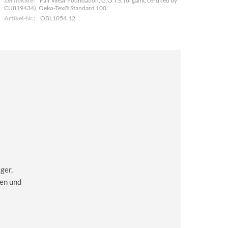
Zertifikate:
Fair Wear Foundation, G.O.T.S. (organic certified by
CU819434), Oeko-Tex® Standard 100
Artikel-Nr.:
OBL1054.12
ger,
en und