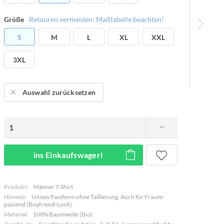
Größe
Retouren vermeiden: Maßtabelle beachten!
S
M
L
XL
XXL
3XL
Auswahl zurücksetzen
ins Einkaufswagerl
Produkt:
Männer T-Shirt
Hinweis:
Unisex Passform ohne Taillierung. Auch für Frauen
passend (Boyfriend-Look).
Material:
100% Baumwolle (Bio)