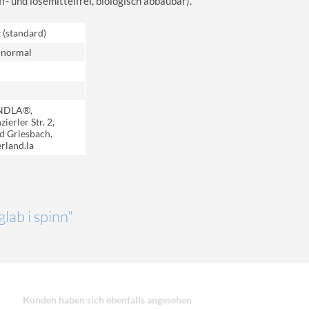
 und lösemittelfrei, biologisch abbaubar).
t (standard)
 normal
NDLA®,
ierler Str. 2,
d Griesbach,
rland.la
glab i spinn"
Kunden haben sich ebenfalls angesehen