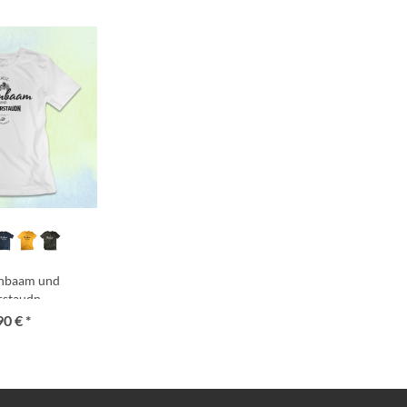
rnbaam und
rstaudn
90 € *