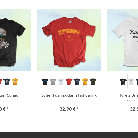
uin-Schädl
Scheiß da nix dann fait da nix
Kreiz Bi
Holle
 € *
32,90 € *
32,