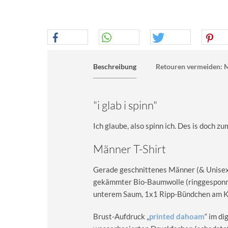
Beschreibung
Retouren vermeiden: M
"i glab i spinn"
Ich glaube, also spinn ich. Des is doch z
Männer T-Shirt
Gerade geschnittenes Männer (& Unisex) 
gekämmter Bio-Baumwolle (ringgesponn
unterem Saum, 1x1 Ripp-Bündchen am Kra
Brust-Aufdruck „
printed dahoam
“ im d