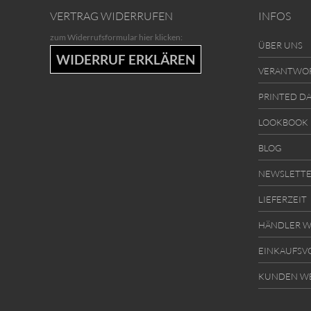
VERTRAG WIDERRUFEN
INFOS
zum Widerrufsformular hier klicken:
ÜBER UNS
WIDERRUF ERKLÄREN
VERANTWO
PRINTED D
LOOKBOOK
BLOG
NEWSLETT
LIEFERZEIT
HÄNDLER W
EINKAUFSV
KUNDEN W