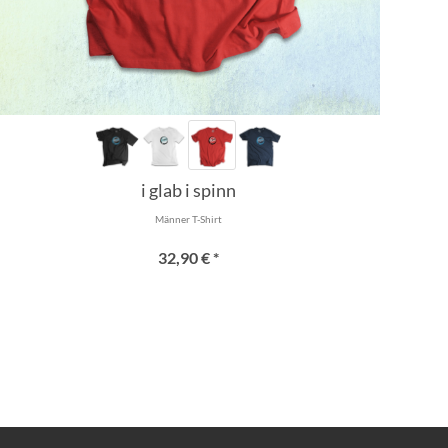
i glab i spinn
Männer T-Shirt
32,90 € *