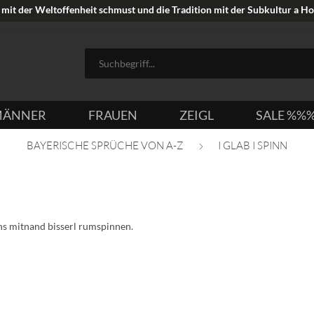
mit der Weltoffenheit schmust und die Tradition mit der Subkultur a Hoi
ÄNNER
FRAUEN
ZEIGL
SALE %%
BAYERISCHE SPRÜCHE VON A-Z
I GLAB I SPINN
uns mitnand bisserl rumspinnen.