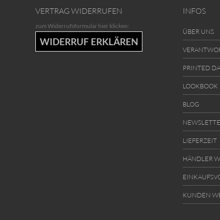
VERTRAG WIDERRUFEN
INFOS
zum Widerrufsformular hier klicken:
ÜBER UNS
WIDERRUF ERKLÄREN
VERANTWO
PRINTED D
LOOKBOOK
BLOG
NEWSLETT
LIEFERZEIT
HÄNDLER W
EINKAUFSV
KUNDEN W