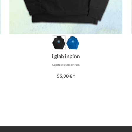
i glab i spinn
Kapuzenpulli, unisex
55,90 € *