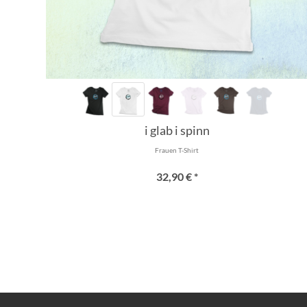
i glab i spinn
Frauen T-Shirt
32,90 € *