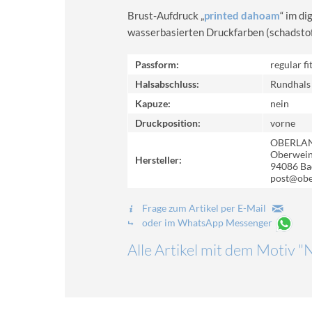
Brust-Aufdruck „
printed dahoam
“ im d
wasserbasierten Druckfarben (schadstoff-
Passform:
regular fi
Halsabschluss:
Rundhals
Kapuze:
nein
Druckposition:
vorne
OBERLA
Oberweinz
Hersteller:
94086 Ba
post@obe
Frage zum Artikel per E-Mail
oder im WhatsApp Messenger
Alle Artikel mit dem Motiv "