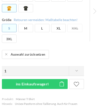
Größe
Retouren vermeiden: Maßtabelle beachten!
S
M
L
XL
XXL
3XL
Auswahl zurücksetzen
ins Einkaufswagerl
Produkt:
Männer T-Shirt
Hinweis:
Unisex Passform ohne Taillierung. Auch für Frauen