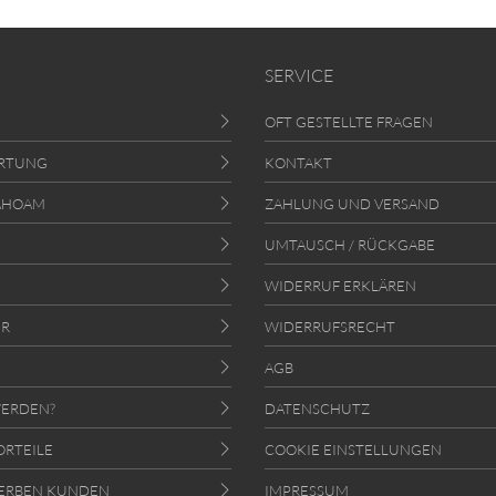
SERVICE
OFT GESTELLTE FRAGEN
RTUNG
KONTAKT
AHOAM
ZAHLUNG UND VERSAND
UMTAUSCH / RÜCKGABE
WIDERRUF ERKLÄREN
ER
WIDERRUFSRECHT
AGB
ERDEN?
DATENSCHUTZ
ORTEILE
COOKIE EINSTELLUNGEN
ERBEN KUNDEN
IMPRESSUM