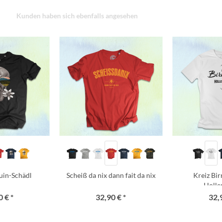
Kunden haben sich ebenfalls angesehen
uin-Schädl
Scheiß da nix dann fait da nix
Kreiz Bi
Holle
 € *
32,90 € *
32,