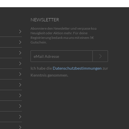
NEWSLETTER
Abonniere den Newsletter und verpasse koa
Neuigkeit oder Aktion mehr. Für deine
Registrierung bedank ma uns mit einem 5€
Gutschein.
Ich habe die
Datenschutzbestimmungen
zur
Kenntnis genommen.