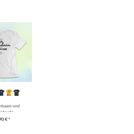
rnbaam und
rstaudn
90 € *