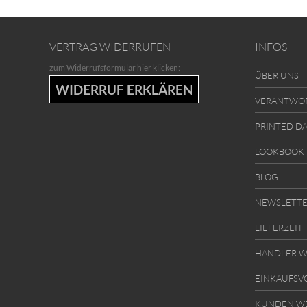
VERTRAG WIDERRUFEN
INFOS
zum Widerrufsformular hier klicken:
ÜBER UNS
WIDERRUF ERKLÄREN
VERANTWO
PRINTED D
LOOKBOOK
BLOG
NEWSLETT
LIEFERZEIT
HÄNDLER W
EINKAUFSV
KUNDEN W