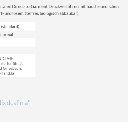
igitalen Direct-to-Garment Druckverfahren mit hautfreundlichen,
 und lösemittelfrei, biologisch abbaubar).
t (standard)
 normal
NDLA®,
ierler Str. 2,
d Griesbach,
rland.la
Nix deaf ma"