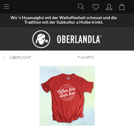
Wo ’s Hoamatgfui mit der Weltoffenheit schmust und die
Tradition mit der Subkultur a Hoibe trinkt.
ÜBERSICHT
T-SHIRTS