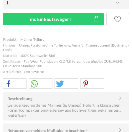
ins Einkaufswagerl
Produkt:
Männer T-Shirt
Hinweis:
Unisex Passform ohne Taillierung. Auch für Frauen passend (Boyfriend-
Look).
Material:
100% Baumwolle (Bio)
Zertifikate:
Fair Wear Foundation, G.O.T.S. (organic certified by CU819434),
Oeko-Tex® Standard 100
Artikel-Nr.:
OBL1298.18
Beschreibung
Gerade geschnittenes Männer (& Unisex) T-Shirt in klassischer
Form. Kompakter Single Jersey aus hochwertiger, gekämmter...
weiterlesen
Retouren vermeiden: Maßtabelle beachten!