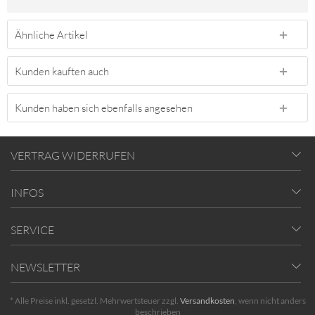
Ähnliche Artikel
Kunden kauften auch
Kunden haben sich ebenfalls angesehen
VERTRAG WIDERRUFEN
INFOS
SERVICE
NEWSLETTER
* Alle Preise inkl. gesetzl. Mehrwertsteuer zzgl.
Versandkosten
, wenn nicht anders
beschrieben