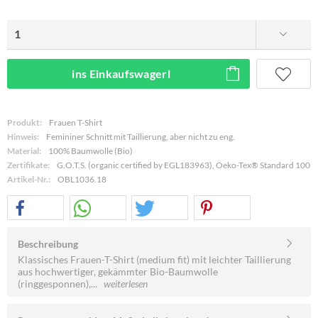
ins Einkaufswagerl
Produkt:
Frauen T-Shirt
Hinweis:
Femininer Schnitt mit Taillierung, aber nicht zu eng.
Material:
100% Baumwolle (Bio)
Zertifikate:
G.O.T.S. (organic certified by EGL183963), Oeko-Tex® Standard 100
Artikel-Nr.:
OBL1036.18
Beschreibung
Klassisches Frauen-T-Shirt (medium fit) mit leichter Taillierung
aus hochwertiger, gekämmter Bio-Baumwolle
(ringgesponnen),...
weiterlesen