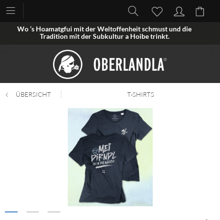
Wo ’s Hoamatgfui mit der Weltoffenheit schmust und die
Tradition mit der Subkultur a Hoibe trinkt.
ÜBERSICHT
T-SHIRTS