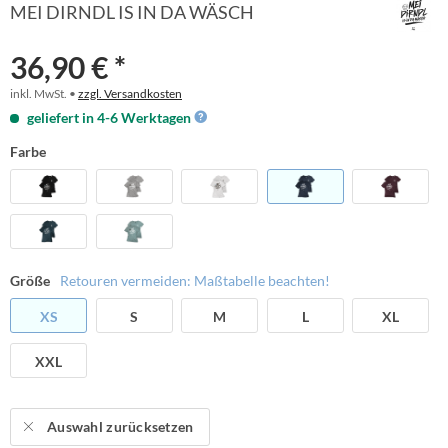
MEI DIRNDL IS IN DA WÄSCH
36,90 € *
inkl. MwSt. •
zzgl. Versandkosten
geliefert in 4-6 Werktagen
Farbe
Größe
Retouren vermeiden: Maßtabelle beachten!
XS
S
M
L
XL
XXL
Auswahl zurücksetzen