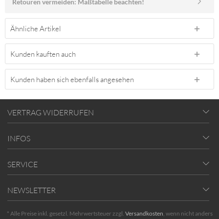
Retouren vermeiden: Maßtabelle beachten!
Ähnliche Artikel
Kunden kauften auch
Kunden haben sich ebenfalls angesehen
VERTRAG WIDERRUFEN
INFOS
SERVICE
NEWSLETTER
* Alle Preise inkl. gesetzl. Mehrwertsteuer zzgl.
Versandkosten
, wenn nicht anders