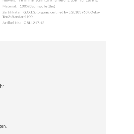
Hinweis:
Femininer Schnitt mit Taillierung, aber nicht zu eng.
Material:
100% Baumwolle (Bio)
Zertifikate:
G.O.T.S. (organic certified by EGL183963), Oeko-
Tex® Standard 100
Artikel-Nr.:
OBL1217.12
ehr
gen,