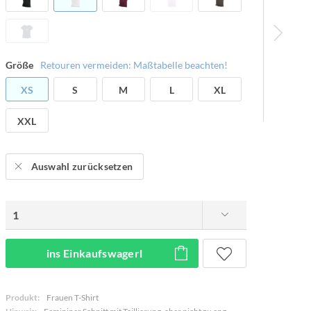
Größe
Retouren vermeiden: Maßtabelle beachten!
XS
S
M
L
XL
XXL
Auswahl zurücksetzen
ins Einkaufswagerl
Produkt:
Frauen T-Shirt