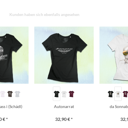
Kunden haben sich ebenfalls angesehen
ss i (Schädl)
Autonarrat
da Sonnab
 € *
32,90 € *
32,