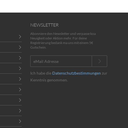
NEWSLETTER
Abonniere den Newsletter und verpasse koa
Neuigkeit oder Aktion mehr. Für deine
Registrierung bedank ma uns mit einem 5€
Gutschein.
Ich habe die
Datenschutzbestimmungen
zur
Kenntnis genommen.