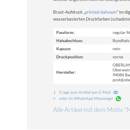
Brust-Aufdruck „
printed dahoam
“ im d
wasserbasierten Druckfarben (schadstoff-
Passform:
regular fi
Halsabschluss:
Rundhals
Kapuze:
nein
Druckposition:
vorne
OBERLA
Oberweinz
Hersteller:
94086 Ba
post@obe
Frage zum Artikel per E-Mail
oder im WhatsApp Messenger
Alle Artikel mit dem Motiv "