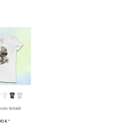
ruin-Schädl
90 € *