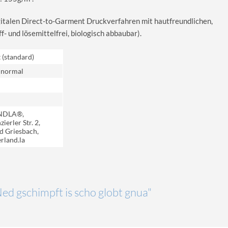
igitalen Direct-to-Garment Druckverfahren mit hautfreundlichen,
 und lösemittelfrei, biologisch abbaubar).
t (standard)
 normal
NDLA®,
ierler Str. 2,
d Griesbach,
rland.la
Ned gschimpft is scho globt gnua"