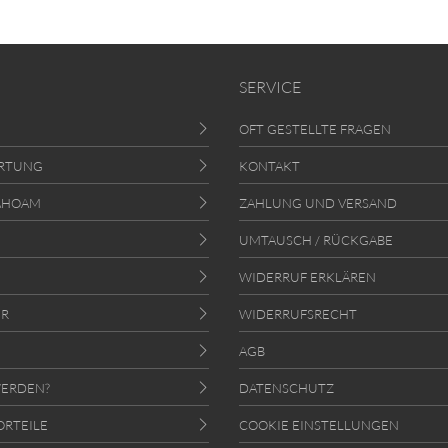
SERVICE
OFT GESTELLTE FRAGEN
RTUNG
KONTAKT
AHOAM
ZAHLUNG UND VERSAND
UMTAUSCH / RÜCKGABE
WIDERRUF ERKLÄREN
ER
WIDERRUFSRECHT
AGB
ERDEN?
DATENSCHUTZ
ORTEILE
COOKIE EINSTELLUNGEN