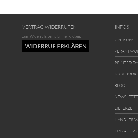
VERTRAG WIDERRUFEN
INFOS
zum Widerrufsformular hier klicken:
ÜBER UNS
WIDERRUF ERKLÄREN
VERANTWO
PRINTED D
LOOKBOOK
BLOG
NEWSLETT
LIEFERZEIT
HÄNDLER W
EINKAUFSV