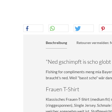
Beschreibung
Retouren vermeiden: M
"Ned gschimpft is scho globt
Fishing for compliments meng mia Bayern
braucht's ned. Weil "basst scho" wär da
Frauen T-Shirt
Klassisches Frauen-T-Shirt (medium fit)
(ringgesponnen), Single Jersey. Schma
welcher angenehm weit ist. Stoffgewicht