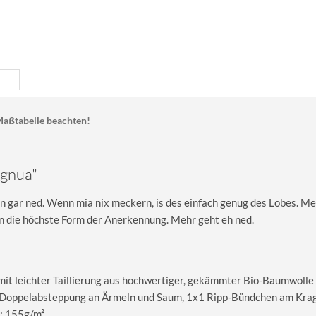
aßtabelle beachten!
 gnua"
 gar ned. Wenn mia nix meckern, is des einfach genug des Lobes. M
nn die höchste Form der Anerkennung. Mehr geht eh ned.
 mit leichter Taillierung aus hochwertiger, gekämmter Bio-Baumwolle
le Doppelabsteppung an Ärmeln und Saum, 1x1 Ripp-Bündchen am Kra
: 155g/m².