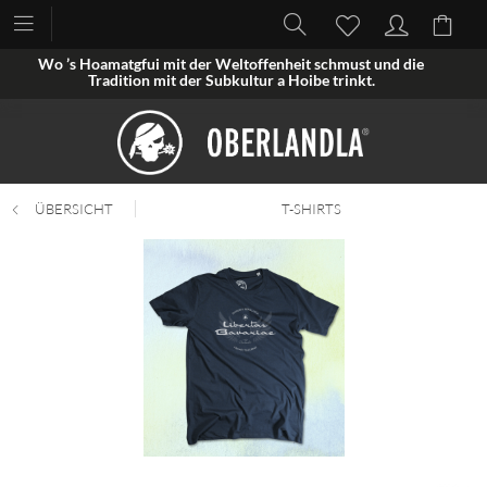
Wo ’s Hoamatgfui mit der Weltoffenheit schmust und die
Tradition mit der Subkultur a Hoibe trinkt.
ÜBERSICHT
T-SHIRTS