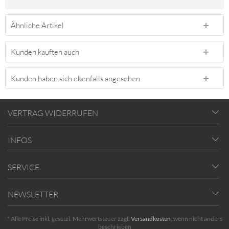
Ähnliche Artikel
Kunden kauften auch
Kunden haben sich ebenfalls angesehen
VERTRAG WIDERRUFEN
INFOS
SERVICE
NEWSLETTER
* Alle Preise inkl. gesetzl. Mehrwertsteuer zzgl.
Versandkosten
, wenn nicht anders
beschrieben