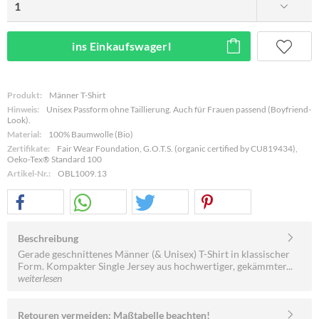
ins Einkaufswagerl
Produkt:
Männer T-Shirt
Hinweis:
Unisex Passform ohne Taillierung. Auch für Frauen passend (Boyfriend-
Look).
Material:
100% Baumwolle (Bio)
Zertifikate:
Fair Wear Foundation, G.O.T.S. (organic certified by CU819434),
Oeko-Tex® Standard 100
Artikel-Nr.:
OBL1009.13
Beschreibung
Gerade geschnittenes Männer (& Unisex) T-Shirt in klassischer
Form. Kompakter Single Jersey aus hochwertiger, gekämmter...
weiterlesen
Retouren vermeiden: Maßtabelle beachten!